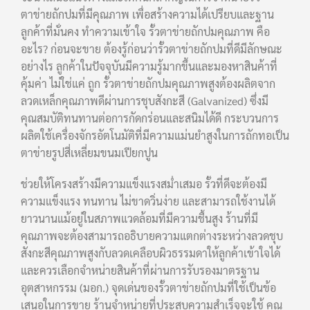
ตาข่ายถักปมที่มีคุณภาพ เพื่อสร้างความได้เปรียบและฐาน
ลูกค้าที่มั่นคง ทำความเข้าใจ รั้วตาข่ายถักปมคุณภาพ คือ
อะไร? ก่อนจะขาย ต้องรู้ก่อนว่ารั้วตาข่ายถักปมที่ดีมีลักษณะ
อย่างไร ลูกค้าในปัจจุบันมีความรู้มากขึ้นและมองหาสินค้าที่
คุ้มค่า ไม่ใช่แค่ ถูก รั้วตาข่ายถักปมคุณภาพสูงต้องผลิตจาก
ลวดเหล็กคุณภาพดีผ่านการชุบสังกะสี (Galvanized) ซึ่งมี
คุณสมบัติทนทานต่อการกัดกร่อนและสนิมได้ดี กระบวนการ
ผลิตใช้เครื่องจักรอัตโนมัติที่มีความแม่นยำสูงในการถักทอเป็น
ตาข่ายรูปสี่เหลี่ยมขนมเปียกปูน
ช่วยให้โครงสร้างมีความแข็งแรงสม่ำเสมอ รั้วที่ดีจะต้องมี
ความแข็งแรง ทนทาน ไม่ขาดวิ่นง่าย และสามารถใช้งานได้
ยาวนานแม้อยู่ในสภาพแวดล้อมที่มีความชื้นสูง ร้านที่มี
คุณภาพจะต้องสามารถอธิบายความแตกต่างระหว่างลวดชุบ
สังกะสีคุณภาพสูงกับลวดเคลือบผิวธรรมดาให้ลูกค้าเข้าใจได้
และควรเลือกจำหน่ายสินค้าที่ผ่านการรับรองมาตรฐาน
อุตสาหกรรม (มอก.) จุดเด่นของรั้วตาข่ายถักปมที่ใช้เป็นข้อ
เสนอในการขาย ร้านจำหน่ายที่ประสบความสำเร็จจะใช้ คุณ