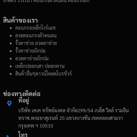
เกษตร รั้วไร่นา ตะแกรงตัวหนอน ตะแกรงถัก
สินค้าของเรา
ตะแกรงเหล็กไวร์เมช
ลวดตะแกรงตัวหนอน
รั้วตาข่าย ลวดตาข่าย
รั้วตาข่ายถักปม
ลวดตาข่ายถักปม
เหล็กปลอกเสา ปลอกคาน
สินค้าอื่นๆดาวน์โหลดโบรชัวร์
ช่องทางติดต่อ
ที่อยู่
บริษัท เคเค ทรัพย์มงคล จำกัด299/54 เบล็ส วิลล์ รามอิน
ทราซ.พระยาสุเรนท์ 25 แขวงบางชัน เขตคลองสามวา
กรุงเทพ ฯ 10510
โทร