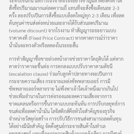
ระทบเช่นกัน แต่การเจรจาต่อรองอย่างชาญฉลาดยังคงทำได้
สั่งซื้อปริมาณมากแต่ลดความถี่ แทนที่จะสั่งซื้อเดือนละ 2-3
ครั้ง ลองปรับเป็นการสั่งซื้อแบบล็อตใหญ่ทุก 2-3 เดือน เพื่อลด
ต้นทุนค่าขนส่งต่อหน่วยและอาจได้รับส่วนลดปริมาณ
(volume discount) จากโรงงาน ทำสัญญาระยะยาวแบบ
ราคาคงที่ (Fixed Price Contract) หากคาดการณ์ว่าราคา
น้ำมันจะทรงตัวหรือลดลงในระยะสั้น
การทำสัญญาซื้อขายล่วงหน้าอาจช่วยราคาวัตถุดิบได้ แต่หาก
คาดว่าราคาจะขึ้นต่อ การตกลงแบบปรับราคาตามดัชนี
(escalation clause) ร่วมกับลูกค้าปลายทางจะเป็นการ
กระจายความเสี่ยง กระจายแหล่งซัพพลายเออร์ การมี
ซัพพลายเออร์หลายราย ไม่พึ่งพาเจ้าใดเจ้าหนึ่งมากเกินไป
ช่วยเพิ่มอำนาจในการต่อรองและลดความเสี่ยงจากการ
ขาดแคลนหรือการขึ้นราคาแบบกะทันหัน การปรับกลยุทธ์การ
ขนส่งเพื่อลดค่าน้ำมัน โลจิสติกส์คือหัวใจสำคัญของธุรกิจ
จำหน่ายวัสดุก่อสร้าง การปรับวิธีการขนส่งสามารถลดต้นทุน
ได้อย่างมีนัยสำคัญ จัดตั้งศูนย์กระจายสินค้าในทำเล
ยุทธศาสตร์ แทนที่จะกระจายสินค้าจากคลังเดียว การมีศูนย์