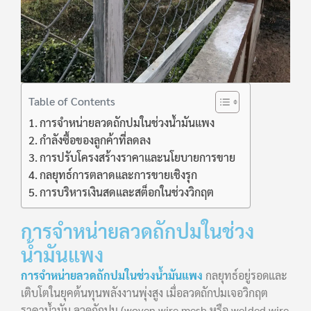
Table of Contents
การจำหน่ายลวดถักปมในช่วงน้ำมันแพง
กำลังซื้อของลูกค้าที่ลดลง
การปรับโครงสร้างราคาและนโยบายการขาย
กลยุทธ์การตลาดและการขายเชิงรุก
การบริหารเงินสดและสต็อกในช่วงวิกฤต
การจำหน่ายลวดถักปมในช่วง
น้ำมันแพง
การจำหน่ายลวดถักปมในช่วงน้ำมันแพง
กลยุทธ์อยู่รอดและ
เติบโตในยุคต้นทุนพลังงานพุ่งสูง เมื่อลวดถักปมเจอวิกฤต
ราคาน้ำมัน ลวดถักปม (woven wire mesh หรือ welded wire