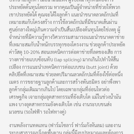
ประหยัดต้นทุนโดยรวม หากคุณเป็นผู้จำหน่ายที่ช่วยให้พวก
เขาประหยัดได้ คุณจะได้ใจลูกค้า แนะนำขนาดลวดถักปมที่
เหมาะสมกับโครงสร้าง การใช้ลวดถักปมที่มีขนาดเส้นผ่าน
ศูนย์กลางใหญ่เกินความจำเป็นสิ้นเปลืองต้นทุนโดยใช่เหตุ ผู้
จำหน่ายที่มีความรู้ทางวิศวกรรมสามารถแนะนำขนาดตาข่าย
ที่เหมาะสมกับน้ำหนักบรรทุกของโครงงาน ช่วยลูกค้าประหยัด
ค่าวัสดุ 10-20% สอนเทคนิคการต่อตาข่ายที่ลดของเสีย การ
วางตาข่ายแบบซ้อนทับ (lap splicing) มากเกินไปทำให้สิ้น
เปลือง การแนะนำเทคนิคการต่อแบบชน (butt joint) ด้วย
คลิปยึดที่เหมาะสม ช่วยลดปริมาณลวดถักปมที่ต้องใช้ต่อหนึ่ง
เมตร การขยายฐานลูกค้าและการสร้างพันธมิตร อย่าพึ่งพา
ลูกค้ากลุ่มเดิมมากเกินไป โดยเฉพาะกลุ่มที่อ่อนไหวต่อ
เศรษฐกิจ เจาะกลุ่มอุตสาหกรรมที่ยังเติบโต แม้ในช่วงน้ำมัน
แพง บางอุตสาหกรรมยังคงเติบโต เช่น งานระบบขนส่ง
มวลชน (รถไฟฟ้า รถไฟทางคู่)
งานพลังงานทดแทน (ฟาร์มโซลาร์ ฟาร์มกังหันลม) และงาน
ระบบสาธารณูปโภคพื้นฐาน กลุ่มนี้มีงบประมาณและต้องการ