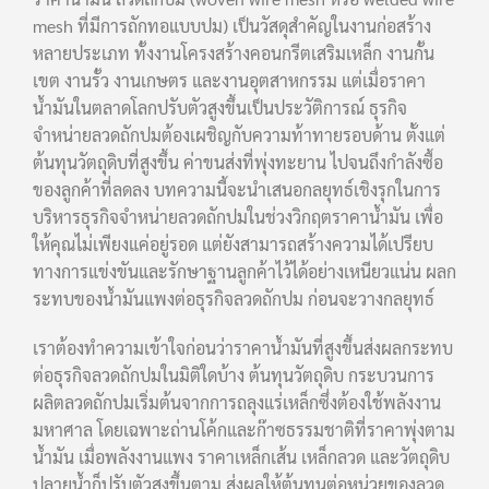
mesh ที่มีการถักทอแบบปม) เป็นวัสดุสำคัญในงานก่อสร้าง
หลายประเภท ทั้งงานโครงสร้างคอนกรีตเสริมเหล็ก งานกั้น
เขต งานรั้ว งานเกษตร และงานอุตสาหกรรม แต่เมื่อราคา
น้ำมันในตลาดโลกปรับตัวสูงขึ้นเป็นประวัติการณ์ ธุรกิจ
จำหน่ายลวดถักปมต้องเผชิญกับความท้าทายรอบด้าน ตั้งแต่
ต้นทุนวัตถุดิบที่สูงขึ้น ค่าขนส่งที่พุ่งทะยาน ไปจนถึงกำลังซื้อ
ของลูกค้าที่ลดลง บทความนี้จะนำเสนอกลยุทธ์เชิงรุกในการ
บริหารธุรกิจจำหน่ายลวดถักปมในช่วงวิกฤตราคาน้ำมัน เพื่อ
ให้คุณไม่เพียงแค่อยู่รอด แต่ยังสามารถสร้างความได้เปรียบ
ทางการแข่งขันและรักษาฐานลูกค้าไว้ได้อย่างเหนียวแน่น ผลก
ระทบของน้ำมันแพงต่อธุรกิจลวดถักปม ก่อนจะวางกลยุทธ์
เราต้องทำความเข้าใจก่อนว่าราคาน้ำมันที่สูงขึ้นส่งผลกระทบ
ต่อธุรกิจลวดถักปมในมิติใดบ้าง ต้นทุนวัตถุดิบ กระบวนการ
ผลิตลวดถักปมเริ่มต้นจากการถลุงแร่เหล็กซึ่งต้องใช้พลังงาน
มหาศาล โดยเฉพาะถ่านโค้กและก๊าซธรรมชาติที่ราคาพุ่งตาม
น้ำมัน เมื่อพลังงานแพง ราคาเหล็กเส้น เหล็กลวด และวัตถุดิบ
ปลายน้ำก็ปรับตัวสูงขึ้นตาม ส่งผลให้ต้นทุนต่อหน่วยของลวด