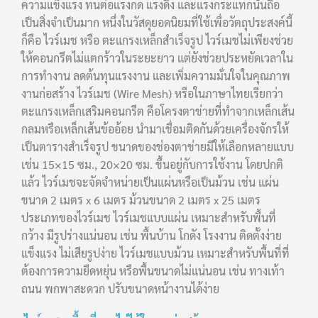
ความแข็งแรง ทนต่อแรงกด แรงดึง และแรงกระแทกนั้นถือ
เป็นสิ่งจำเป็นมาก หนึ่งในวัสดุยอดนิยมที่ใช้เพื่อวัตถุประสงค์นี้
ก็คือ ไวร์เมช หรือ ตะแกรงเหล็กสำเร็จรูป ไวร์เมชไม่เพียงช่วย
ให้คอนกรีตไม่แตกร้าวในระยะยาว แต่ยังช่วยประหยัดเวลาใน
การทำงาน ลดต้นทุนแรงงาน และเพิ่มความมั่นใจในคุณภาพ
งานก่อสร้าง ไวร์เมช (Wire Mesh) หรือในภาษาไทยเรียกว่า
ตะแกรงเหล็กเสริมคอนกรีต คือโครงตาข่ายที่ทำจากเหล็กเส้น
กลมหรือเหล็กเส้นข้ออ้อย นำมาเชื่อมติดกันด้วยเครื่องจักรให้
เป็นตารางสำเร็จรูป ขนาดของช่องตาข่ายมีให้เลือกหลายแบบ
เช่น 15×15 ซม., 20×20 ซม. ขึ้นอยู่กับการใช้งาน โดยปกติ
แล้ว ไวร์เมชจะจัดจำหน่ายเป็นแผ่นหรือเป็นม้วน เช่น แผ่น
ขนาด 2 เมตร x 6 เมตร ม้วนขนาด 2 เมตร x 25 เมตร
ประเภทของไวร์เมช ไวร์เมชแบบแผ่น เหมาะสำหรับพื้นที่
กว้าง มีรูปร่างแน่นอน เช่น พื้นบ้าน โกดัง โรงงาน ติดตั้งง่าย
แข็งแรง ไม่เสียรูปง่าย ไวร์เมชแบบม้วน เหมาะสำหรับพื้นที่ที่
ต้องการความยืดหยุ่น หรือพื้นขนาดไม่แน่นอน เช่น ทางเท้า
ถนน พกพาสะดวก ปรับขนาดหน้างานได้ง่าย