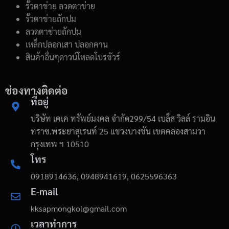
รั้วตาข่าย ลวดตาข่าย
รั้วตาข่ายถักปม
ลวดตาข่ายถักปม
เหล็กปลอกเสา ปลอกคาน
สินค้าอื่นๆดาวน์โหลดโบรชัวร์
ช่องทางติดต่อ
ที่อยู่
บริษัท เคเค ทรัพย์มงคล จำกัด299/54 เบล็ส วิลล์ รามอิน
ทราซ.พระยาสุเรนท์ 25 แขวงบางชัน เขตคลองสามวา
กรุงเทพ ฯ 10510
โทร
0918914636, 0948941619, 0625596363
E-mail
kksapmongkol@gmail.com
เวลาทำการ