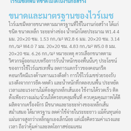
ไวร์เมชเทพื้น ที่ขาดไม่ได้ในงานก่อสร้าง
ขนาดและมาตรฐานของไวร์เมช
ไวร์เมชมีหลายขนาดตามมาตรฐานที่ใช้ในงานก่อสร้าง ได้แก่
ชนิด ขนาดเหล็ก ระยะห่างช่อง น้ำหนักโดยประมาณ W1.4 4
มม. 20×20 ซม. 1.53 กก./ม² W2.8 6 มม. 20×20 ซม. 3.14
กก./ม² W4.0 7 มม. 20×20 ซม. 4.83 กก./ม² W5.0 8 มม.
20×20 ซม. 6.26 กก./ม² หมายเหตุ ควรเลือกขนาดตาม
วิศวกรผู้ออกแบบหรือการรับน้ำหนักของพื้นนั้นๆ ประโยชน์
ของการใช้ไวร์เมชเทพื้น ลดการแตกร้าวของคอนกรีต
คอนกรีตมีแรงต้านทานแรงดึงต่ำ การใช้ไวร์เมชช่วยรองรับ
แรงดึงจากการยืด-หดตัว และน้ำหนักที่กดลงบนพื้น ประหยัด
เวลาและแรงงานไม่ต้องผูกเหล็กเส้นเอง ใช้งานได้รวดเร็ว ติด
ตั้งเพียงวางแผ่น/ม้วนให้ครอบคลุมพื้นที่ ควบคุมคุณภาพได้ดี
ผลิตจากเครื่องจักร มีขนาดและระยะห่างของเหล็กเส้น
สม่ำเสมอ ได้มาตรฐาน ลดค่าใช้จ่ายในระยะยาว แม้ต้นทุนต่อ
แผ่นอาจสูงกว่าเหล็กผูกเองเล็กน้อย แต่เมื่อคิดรวมค่าแรงและ
เวลา ถือว่าคุ้มค่าและลดโอกาสซ่อมแซม