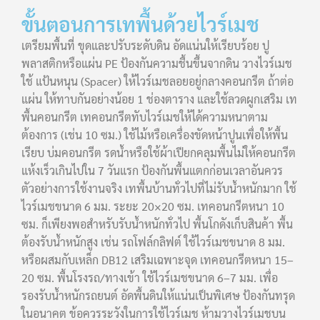
ขั้นตอนการเทพื้นด้วยไวร์เมช
เตรียมพื้นที่ ขุดและปรับระดับดิน อัดแน่นให้เรียบร้อย ปู
พลาสติกหรือแผ่น PE ป้องกันความชื้นขึ้นจากดิน วางไวร์เมช
ใช้ แป้นหนุน (Spacer) ให้ไวร์เมชลอยอยู่กลางคอนกรีต ถ้าต่อ
แผ่น ให้ทาบกันอย่างน้อย 1 ช่องตาราง และใช้ลวดผูกเสริม เท
พื้นคอนกรีต เทคอนกรีตทับไวร์เมชให้ได้ความหนาตาม
ต้องการ (เช่น 10 ซม.) ใช้ไม้หรือเครื่องขัดหน้าปูนเพื่อให้พื้น
เรียบ บ่มคอนกรีต รดน้ำหรือใช้ผ้าเปียกคลุมพื้นไม่ให้คอนกรีต
แห้งเร็วเกินไปใน 7 วันแรก ป้องกันพื้นแตกก่อนเวลาอันควร
ตัวอย่างการใช้งานจริง เทพื้นบ้านทั่วไปที่ไม่รับน้ำหนักมาก ใช้
ไวร์เมชขนาด 6 มม. ระยะ 20×20 ซม. เทคอนกรีตหนา 10
ซม. ก็เพียงพอสำหรับรับน้ำหนักทั่วไป พื้นโกดังเก็บสินค้า พื้น
ต้องรับน้ำหนักสูง เช่น รถโฟล์กลิฟต์ ใช้ไวร์เมชขนาด 8 มม.
หรือผสมกับเหล็ก DB12 เสริมเฉพาะจุด เทคอนกรีตหนา 15–
20 ซม. พื้นโรงรถ/ทางเข้า ใช้ไวร์เมชขนาด 6–7 มม. เพื่อ
รองรับน้ำหนักรถยนต์ อัดพื้นดินให้แน่นเป็นพิเศษ ป้องกันทรุด
ในอนาคต ข้อควรระวังในการใช้ไวร์เมช ห้ามวางไวร์เมชบน