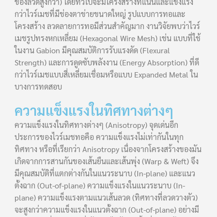
ของลวดสูงกว่า) โดยทั่วไปจะมีโครงสร้างที่แน่นและแข็งแรง
กว่าไวร์เมชที่มีช่องตาข่ายขนาดใหญ่ รูปแบบการทอและ
โครงสร้าง ลวดลายการทอมีส่วนสำคัญมาก งานวิจัยพบว่าไวร์
เมชรูปทรงหกเหลี่ยม (Hexagonal Wire Mesh) เช่น แบบที่ใช้
ในงาน Gabion มีคุณสมบัติการรับแรงดัด (Flexural
Strength) และการดูดซับพลังงาน (Energy Absorption) ที่ดี
กว่าไวร์เมชแบบสี่เหลี่ยมเชื่อมหรือแบบ Expanded Metal ใน
บางการทดสอบ
ความแข็งแรงในทิศทางต่างๆ
ความแข็งแรงในทิศทางต่างๆ (Anisotropy) จุดเด่นอีก
ประการของไวร์เมชทอคือ ความแข็งแรงไม่เท่ากันในทุก
ทิศทาง หรือที่เรียกว่า Anisotropy เนื่องจากโครงสร้างของมัน
เกิดจากการสานกันของเส้นยืนและเส้นพุ่ง (Warp & Weft) จึง
มีคุณสมบัติที่แตกต่างกันในแนวระนาบ (In-plane) และแนว
ตั้งฉาก (Out-of-plane) ความแข็งแรงในแนวระนาบ (In-
plane) ความแข็งแรงตามแนวเส้นลวด (ทิศทางที่ลวดวางตัว)
จะสูงกว่าความแข็งแรงในแนวตั้งฉาก (Out-of-plane) อย่างมี