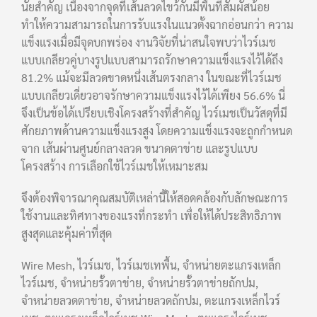
นัยสำคัญ เนื่องจากจุดที่เส้นลวดไขว้กันมีพื้นที่สัมผัสน้อย
ทำให้ความสามารถในการรับแรงในแนวตั้งฉากอ่อนกว่า ความ
แข็งแรงเมื่อมีจุดบกพร่อง งานวิจัยที่น่าสนใจพบว่าไวร์เมช
แบบเกลียวคู่บางรูปแบบสามารถรักษาความแข็งแรงไว้ได้ถึง
81.2% แม้จะมีลวดขาดหนึ่งเส้นตรงกลาง ในขณะที่ไวร์เมช
แบบเกลียวเดี่ยวอาจรักษาความแข็งแรงไว้ได้เพียง 56.6% นี่
จึงเป็นข้อได้เปรียบเชิงโครงสร้างที่สำคัญ ไวร์เมชเป็นวัสดุที่มี
ศักยภาพด้านความแข็งแรงสูง โดยความแข็งแรงจะถูกกำหนด
จาก เส้นผ่านศูนย์กลางลวด ขนาดตาข่าย และรูปแบบ
โครงสร้าง การเลือกใช้ไวร์เมชให้เหมาะสม
จึงต้องพิจารณาคุณสมบัติเหล่านี้ให้สอดคล้องกับลักษณะการ
ใช้งานและทิศทางของแรงที่กระทำ เพื่อให้ได้ประสิทธิภาพ
สูงสุดและคุ้มค่าที่สุด
Wire Mesh, ไวร์เมช, ไวร์เมชเทพื้น, จำหน่ายตะแกรงเหล็ก
ไวร์เมช, จำหน่ายรั้วตาข่าย, จำหน่ายรั้วตาข่ายถักปม,
จำหน่ายลวดตาข่าย, จำหน่ายลวดถักปม, ตะแกรงเหล็กไวร์