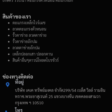
เกษตร รั้วไร่นา ตะแกรงตัวหนอน ตะแกรงถัก
สินค้าของเรา
ตะแกรงเหล็กไวร์เมช
ลวดตะแกรงตัวหนอน
รั้วตาข่าย ลวดตาข่าย
รั้วตาข่ายถักปม
ลวดตาข่ายถักปม
เหล็กปลอกเสา ปลอกคาน
สินค้าอื่นๆดาวน์โหลดโบรชัวร์
ช่องทางติดต่อ
ที่อยู่
บริษัท เคเค ทรัพย์มงคล จำกัด299/54 เบล็ส วิลล์ รามอิน
ทราซ.พระยาสุเรนท์ 25 แขวงบางชัน เขตคลองสามวา
กรุงเทพ ฯ 10510
โทร