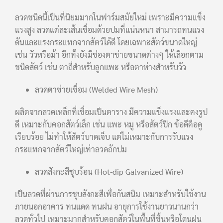
ลวดชนิดนี้เป็นที่นิยมมากในฟาร์มสมัยใหม่ เพราะมีความแข็ง
แรงสูง ลวดแต่ละเส้นเชื่อมด้วยปมที่แน่นหนา สามารถทนแรง
ดันและแรงกระแทกจากสัตว์ได้ดี โดยเฉพาะสัตว์ขนาดใหญ่
เช่น วัวหรือม้า อีกทั้งยังมีช่องตาข่ายขนาดต่างๆ ให้เลือกตาม
ชนิดสัตว์ เช่น ตาถี่สำหรับลูกแพะ หรือตาห่างสำหรับวัว
ลวดตาข่ายเชื่อม (Welded Wire Mesh)
ผลิตจากลวดเหล็กที่เชื่อมเป็นตาราง มีความแข็งแรงและคงรูป
ดี เหมาะกับคอกสัตว์เล็ก เช่น แพะ หมู หรือสัตว์ปีก ข้อดีคือดู
เรียบร้อย ไม่ทำให้สัตว์บาดเจ็บ แต่ไม่เหมาะกับการรับแรง
กระแทกจากสัตว์ใหญ่เท่าลวดถักปม
ลวดสังกะสีชุบร้อน (Hot-dip Galvanized Wire)
เป็นลวดที่ผ่านการชุบสังกะสีเพื่อกันสนิม เหมาะสำหรับใช้งาน
ภายนอกอาคาร ทนแดด ทนฝน อายุการใช้งานยาวนานกว่า
ลวดทั่วไป เหมาะมากสำหรับคอกสัตว์ในพื้นที่ชื้นหรือโดนฝน