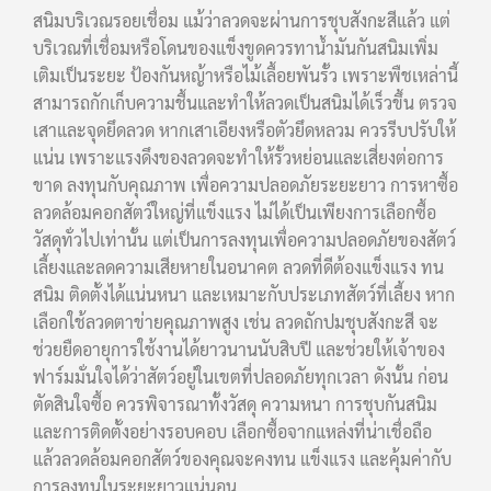
สนิมบริเวณรอยเชื่อม แม้ว่าลวดจะผ่านการชุบสังกะสีแล้ว แต่
บริเวณที่เชื่อมหรือโดนของแข็งขูดควรทาน้ำมันกันสนิมเพิ่ม
เติมเป็นระยะ ป้องกันหญ้าหรือไม้เลื้อยพันรั้ว เพราะพืชเหล่านี้
สามารถกักเก็บความชื้นและทำให้ลวดเป็นสนิมได้เร็วขึ้น ตรวจ
เสาและจุดยึดลวด หากเสาเอียงหรือตัวยึดหลวม ควรรีบปรับให้
แน่น เพราะแรงดึงของลวดจะทำให้รั้วหย่อนและเสี่ยงต่อการ
ขาด ลงทุนกับคุณภาพ เพื่อความปลอดภัยระยะยาว การหาซื้อ
ลวดล้อมคอกสัตว์ใหญ่ที่แข็งแรง ไม่ได้เป็นเพียงการเลือกซื้อ
วัสดุทั่วไปเท่านั้น แต่เป็นการลงทุนเพื่อความปลอดภัยของสัตว์
เลี้ยงและลดความเสียหายในอนาคต ลวดที่ดีต้องแข็งแรง ทน
สนิม ติดตั้งได้แน่นหนา และเหมาะกับประเภทสัตว์ที่เลี้ยง หาก
เลือกใช้ลวดตาข่ายคุณภาพสูง เช่น ลวดถักปมชุบสังกะสี จะ
ช่วยยืดอายุการใช้งานได้ยาวนานนับสิบปี และช่วยให้เจ้าของ
ฟาร์มมั่นใจได้ว่าสัตว์อยู่ในเขตที่ปลอดภัยทุกเวลา ดังนั้น ก่อน
ตัดสินใจซื้อ ควรพิจารณาทั้งวัสดุ ความหนา การชุบกันสนิม
และการติดตั้งอย่างรอบคอบ เลือกซื้อจากแหล่งที่น่าเชื่อถือ
แล้วลวดล้อมคอกสัตว์ของคุณจะคงทน แข็งแรง และคุ้มค่ากับ
การลงทุนในระยะยาวแน่นอน