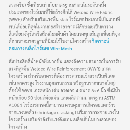
ลวดครีบ) ซึ่งเทียบเท่ากับมาตรฐานสากลในระดับหนึ่ง
ประเภทของไวร์เมชที่ใช้สร้างตึกได้ Welded Wire Fabric
(WWF) สำหรับเสริมแรงพื้น slab ไวร์เมชประเภทนี้เป็นแบบที่
พบได้บ่อยที่สุดในงานก่อสร้างอาคาร มีลักษณะเป็นตาราง
สี่เหลี่ยมจัตุรัสหรือสี่เหลี่ยมผืนผ้า โดยลวดทุกเส้นถูกเชื่อมที่จุด
ตัด ขนาดมาตรฐานที่นิยมใช้ในงานโครงสร้าง
วิเคราะห์
ตะแกรงเหล็กไวร์เมช Wire Mesh
สัมประสิทธิ์น้ำหนักยิ่งมากขึ้น แสดงถึงความสามารถในการรับ
แรงที่สูงขึ้น Welded Wire Reinforcement (WWR) เกรด
โครงสร้าง สำหรับอาคารที่ต้องการความแข็งแรงเป็นพิเศษ
เช่น อาคารสูง โรงงานอุตสาหกรรม หรือฐานรากขนาดใหญ่
ต้องใช้ WWR เกรดหนัก เช่น ลวดเกจ 4 ขนาด 6×6 นิ้ว ซึ่งมีน้ำ
หนักเกือบ 90 ปอนด์ต่อแผ่น และผลิตตามมาตรฐาน ASTM
A1064 ไวร์เมชเกรดนี้สามารถ ควบคุมการเกิดรอยแตกร้าว
จากแรงหดตัว (shrinkage cracking) เพิ่มการกระจายแรงใน
โครงสร้าง เสริมกำลังรับแรงดึงแทนเหล็กเส้นในบางส่วนของ
โครงสร้าง