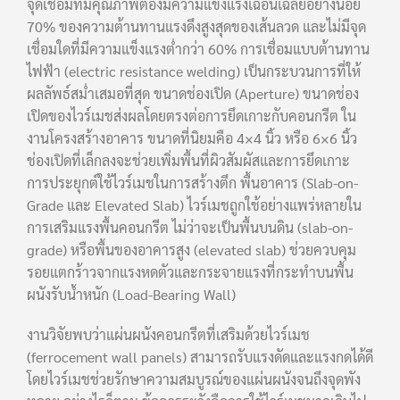
จุดเชื่อมที่มีคุณภาพต้องมีความแข็งแรงเฉือนเฉลี่ยอย่างน้อย
70% ของความต้านทานแรงดึงสูงสุดของเส้นลวด และไม่มีจุด
เชื่อมใดที่มีความแข็งแรงต่ำกว่า 60% การเชื่อมแบบต้านทาน
ไฟฟ้า (electric resistance welding) เป็นกระบวนการที่ให้
ผลลัพธ์สม่ำเสมอที่สุด ขนาดช่องเปิด (Aperture) ขนาดช่อง
เปิดของไวร์เมชส่งผลโดยตรงต่อการยึดเกาะกับคอนกรีต ใน
งานโครงสร้างอาคาร ขนาดที่นิยมคือ 4×4 นิ้ว หรือ 6×6 นิ้ว
ช่องเปิดที่เล็กลงจะช่วยเพิ่มพื้นที่ผิวสัมผัสและการยึดเกาะ
การประยุกต์ใช้ไวร์เมชในการสร้างตึก พื้นอาคาร (Slab-on-
Grade และ Elevated Slab) ไวร์เมชถูกใช้อย่างแพร่หลายใน
การเสริมแรงพื้นคอนกรีต ไม่ว่าจะเป็นพื้นบนดิน (slab-on-
grade) หรือพื้นของอาคารสูง (elevated slab) ช่วยควบคุม
รอยแตกร้าวจากแรงหดตัวและกระจายแรงที่กระทำบนพื้น
ผนังรับน้ำหนัก (Load-Bearing Wall)
งานวิจัยพบว่าแผ่นผนังคอนกรีตที่เสริมด้วยไวร์เมช
(ferrocement wall panels) สามารถรับแรงดัดและแรงกดได้ดี
โดยไวร์เมชช่วยรักษาความสมบูรณ์ของแผ่นผนังจนถึงจุดพัง