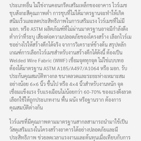
ประเภทอื่น ไม่ใช่งานคอนกรีตเสริมเหล็กของอาคาร ไวร์เมช
ชุบสังกะสีคุณภาพต่ำ การชุบที่ไม่ได้มาตรฐานจะทำให้เกิด
สนิมเร็วและลดประสิทธิภาพในการเสริมแรง ไวร์เมชที่ไม่มี
มอก. หรือ ASTM ผลิตภัณฑ์ที่ไม่ผ่านมาตรฐานอาจมีกำลังดึง
ต่ำกว่าที่ระบุ เสี่ยงต่อความปลอดภัยของโครงสร้าง เลือกไวร์เม
ชอย่างไรให้สร้างตึกได้จริง จาการวิเคราะห์ข้างต้น สรุปหลัก
เกณฑ์การเลือกไวร์เมชสำหรับงานสร้างตึกได้ดังนี้ ต้องเป็น
Welded Wire Fabric (WWF) เชื่อมจุดทุกจุด ไม่ใช่แบบทอ
ต้องได้มาตรฐาน ASTM A185/A497/A1064 หรือ มอก. รับ
ประกันคุณสมบัติทางกล ขนาดลวดและระยะห่างเหมาะสม
อย่างน้อย 6×6 นิ้ว ขึ้นไป หรือ 4×4 นิ้วสำหรับงานหนัก จุด
เชื่อมแข็งแรง รับแรงเฉือนไม่น้อยกว่า 60-70% ของแรงดึงลวด
เลือกใช้ให้ถูกประเภทงาน พื้น ผนัง หรือฐานราก ต้องการ
คุณสมบัติต่างกัน
ไวร์เมชที่มีคุณภาพตามมาตรฐานสากลสามารถนำมาใช้เป็น
วัสดุเสริมแรงในโครงสร้างอาคารได้อย่างปลอดภัยและมี
ประสิทธิภาพ ช่วยลดเวลาแรงงานและต้นทุนเมื่อเทียบกับการ