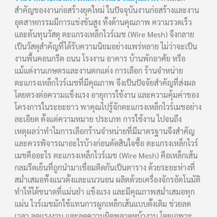
สำคัญของงานก่อสร้างยุคใหม่ ในปัจจุบันงานก่อสร้างและงาน
อุตสาหกรรมมีการแข่งขันสูง ทั้งด้านคุณภาพ ความรวดเร็ว
และต้นทุนวัสดุ ตะแกรงเหล็กไวร์เมช (Wire Mesh) จึงกลาย
เป็นวัสดุสำคัญที่ได้รับความนิยมอย่างแพร่หลาย ไม่ว่าจะเป็น
งานพื้นคอนกรีต ถนน โรงงาน อาคาร บ้านพักอาศัย หรือ
แม้แต่งานเกษตรและงานตกแต่ง การเลือก ร้านจำหน่าย
ตะแกรงเหล็กไวร์เมชที่มีคุณภาพ จึงเป็นปัจจัยสำคัญที่ส่งผล
โดยตรงต่อความแข็งแรง อายุการใช้งาน และความคุ้มค่าของ
โครงการในระยะยาว พาคุณไปรู้จักตะแกรงเหล็กไวร์เมชอย่าง
ละเอียด ตั้งแต่ความหมาย ประเภท การใช้งาน ไปจนถึง
เหตุผลว่าทำไมการเลือกร้านจำหน่ายที่มีมาตรฐานจึงสำคัญ
และควรพิจารณาอะไรบ้างก่อนตัดสินใจซื้อ ตะแกรงเหล็กไวร์
เมชคืออะไร ตะแกรงเหล็กไวร์เมช (Wire Mesh) คือเหล็กเส้น
กลมรีดเย็นที่ถูกนำมาเชื่อมติดกันเป็นตาราง ด้วยระยะห่างที่
สม่ำเสมอทั้งแนวตั้งและแนวนอน ผลิตด้วยเครื่องจักรอัตโนมัติ
ทำให้ได้ขนาดที่แม่นยำ แข็งแรง และมีคุณภาพสม่ำเสมอทุก
แผ่น ไวร์เมชมักใช้แทนการผูกเหล็กเส้นแบบดั้งเดิม ช่วยลด
เวลา ลดแรงงาน และลดความผิดพลาดหน้างาน โดยเฉพาะ