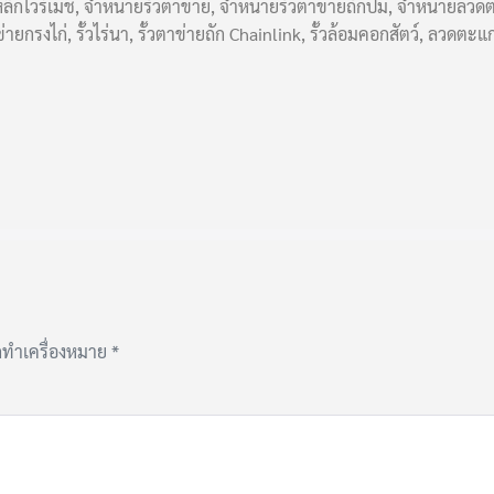
หล็กไวร์เมช, จำหน่ายรั้วตาข่าย, จำหน่ายรั้วตาข่ายถักปม, จำหน่ายลว
ยกรงไก่, รั้วไร่นา, รั้วตาข่ายถัก Chainlink, รั้วล้อมคอกสัตว์, ลว
ูกทำเครื่องหมาย
*