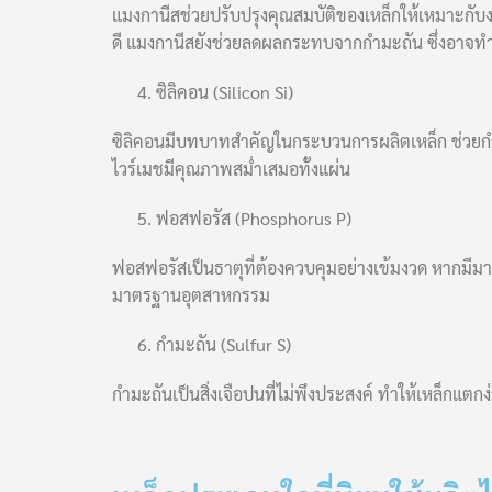
แมงกานีสช่วยปรับปรุงคุณสมบัติของเหล็กให้เหมาะกั
ดี แมงกานีสยังช่วยลดผลกระทบจากกำมะถัน ซึ่งอาจทำใ
ซิลิคอน (Silicon Si)
ซิลิคอนมีบทบาทสำคัญในกระบวนการผลิตเหล็ก ช่วยกำจั
ไวร์เมชมีคุณภาพสม่ำเสมอทั้งแผ่น
ฟอสฟอรัส (Phosphorus P)
ฟอสฟอรัสเป็นธาตุที่ต้องควบคุมอย่างเข้มงวด หากมี
มาตรฐานอุตสาหกรรม
กำมะถัน (Sulfur S)
กำมะถันเป็นสิ่งเจือปนที่ไม่พึงประสงค์ ทำให้เหล็กแต