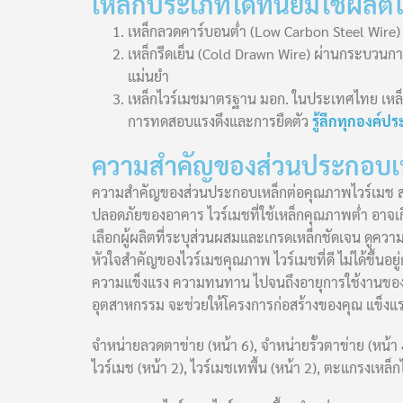
เหล็กประเภทใดที่นิยมใช้ผลิต
เหล็กลวดคาร์บอนต่ำ (Low Carbon Steel Wire) เป็
เหล็กรีดเย็น (Cold Drawn Wire) ผ่านกระบวนก
แม่นยำ
เหล็กไวร์เมชมาตรฐาน มอก. ในประเทศไทย เหล็
การทดสอบแรงดึงและการยืดตัว
รู้ลึกทุกองค์ป
ความสำคัญของส่วนประกอบเห
ความสำคัญของส่วนประกอบเหล็กต่อคุณภาพไวร์เมช ส่
ปลอดภัยของอาคาร ไวร์เมชที่ใช้เหล็กคุณภาพต่ำ อาจเ
เลือกผู้ผลิตที่ระบุส่วนผสมและเกรดเหล็กชัดเจน ดูค
หัวใจสำคัญของไวร์เมชคุณภาพ ไวร์เมชที่ดี ไม่ได้ขึ้นอ
ความแข็งแรง ความทนทาน ไปจนถึงอายุการใช้งานของโค
อุตสาหกรรม จะช่วยให้โครงการก่อสร้างของคุณ แข็งแ
จำหน่ายลวดตาข่าย (หน้า 6), จำหน่ายรั้วตาข่าย (หน้า 
ไวร์เมช (หน้า 2), ไวร์เมชเทพื้น (หน้า 2), ตะแกรงเหล็