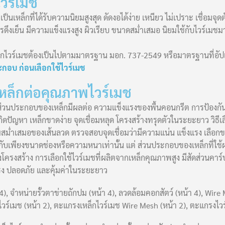
ไวร์เมช
นเหล็กที่ได้รับความนิยมสูงสุด ดัดงอได้ง่าย เหนียว ไม่เปราะ เชื่อมจุดต
ารดึงเย็น มีความแข็งแรงสูง ผิวเรียบ ขนาดสม่ำเสมอ นิยมใช้กับไวร์
กไวร์เมชต้องเป็นไปตามมาตรฐาน มอก. 737-2549 หรือมาตรฐานที่อัป
ระกอบ ก่อนเลือกใช้ไวร์เมช
ล็กต่อคุณภาพไวร์เมช
วนประกอบของเหล็กมีผลต่อ ความแข็งแรงของพื้นคอนกรีต การป้องกัน
กิดปัญหา เหล็กขาดง่าย จุดเชื่อมหลุด โครงสร้างทรุดตัวในระยะยาว ว
วามสม่ำเสมอของเส้นลวด ตรวจสอบจุดเชื่อมว่ามีความแน่น แข็งแรง เลื
ยู่กับเพียงขนาดช่องหรือความหนาเท่านั้น แต่ ส่วนประกอบของเหล็กที่ใช้
รงสร้าง การเลือกใช้ไวร์เมชที่ผลิตจากเหล็กคุณภาพสูง มีสัดส่วนคา
รง ปลอดภัย และคุ้มค่าในระยะยาว
4), จำหน่ายรั้วตาข่ายถักปม (หน้า 4), ลวดล้อมคอกสัตว์ (หน้า 4), Wire
กไวร์เมช (หน้า 2), ตะแกรงเหล็กไวร์เมช Wire Mesh (หน้า 2), ตะแกรงไวร