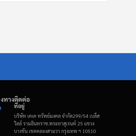
องทางติดต่อ
ที่อยู่
บริษัท เคเค ทรัพย์มงคล จำกัด299/54 เบล็ส
วิลล์ รามอินทราซ.พระยาสุเรนท์ 25 แขวง
บางชัน เขตคลองสามวา กรุงเทพ ฯ 10510