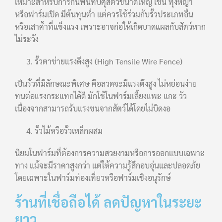
เหมาะสำหรับการกั้นพื้นที่ปศุสัตว์ขนาดใหญ่ เช่น ทุ่งหญ้า
หรือฟาร์มเปิด มีต้นทุนต่ำ แต่ควรใช้ร่วมกับรั้วประเภทอื่น
หรือเสาค้ำที่แข็งแรง เพราะอาจก่อให้เกิดบาดแผลกับสัตว์หาก
ไม่ระวัง
รั้วตาข่ายแรงดึงสูง (High Tensile Wire Fence)
เป็นรั้วที่มีลักษณะพิเศษ คือลวดจะมีแรงตึงสูง ไม่หย่อนง่าย
ทนต่อแรงกระแทกได้ดี มักใช้ในฟาร์มเลี้ยงแพะ แกะ วัว
เนื่องจากสามารถรับแรงชนจากสัตว์ได้โดยไม่บิดงอ
รั้วไม้หรือรั้วเหล็กผสม
นิยมในฟาร์มที่ต้องการความสวยงามหรือการออกแบบเฉพาะ
ทาง แม้จะมีราคาสูงกว่า แต่ให้ความรู้สึกอบอุ่นและปลอดภัย
โดยเฉพาะในฟาร์มท่องเที่ยวหรือฟาร์มเชิงอนุรักษ์
ร้านที่เชื่อถือได้ ลดปัญหาในระยะ
ยาว