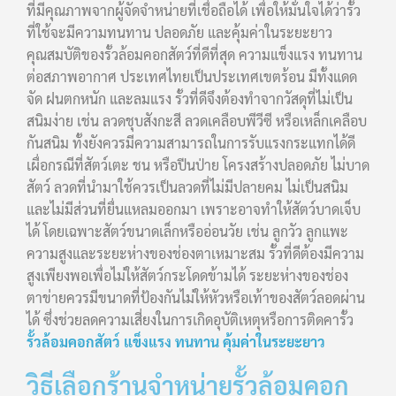
ที่มีคุณภาพจากผู้จัดจำหน่ายที่เชื่อถือได้ เพื่อให้มั่นใจได้ว่ารั้ว
ที่ใช้จะมีความทนทาน ปลอดภัย และคุ้มค่าในระยะยาว
คุณสมบัติของรั้วล้อมคอกสัตว์ที่ดีที่สุด ความแข็งแรง ทนทาน
ต่อสภาพอากาศ ประเทศไทยเป็นประเทศเขตร้อน มีทั้งแดด
จัด ฝนตกหนัก และลมแรง รั้วที่ดีจึงต้องทำจากวัสดุที่ไม่เป็น
สนิมง่าย เช่น ลวดชุบสังกะสี ลวดเคลือบพีวีซี หรือเหล็กเคลือบ
กันสนิม ทั้งยังควรมีความสามารถในการรับแรงกระแทกได้ดี
เผื่อกรณีที่สัตว์เตะ ชน หรือปีนป่าย โครงสร้างปลอดภัย ไม่บาด
สัตว์ ลวดที่นำมาใช้ควรเป็นลวดที่ไม่มีปลายคม ไม่เป็นสนิม
และไม่มีส่วนที่ยื่นแหลมออกมา เพราะอาจทำให้สัตว์บาดเจ็บ
ได้ โดยเฉพาะสัตว์ขนาดเล็กหรืออ่อนวัย เช่น ลูกวัว ลูกแพะ
ความสูงและระยะห่างของช่องตาเหมาะสม รั้วที่ดีต้องมีความ
สูงเพียงพอเพื่อไม่ให้สัตว์กระโดดข้ามได้ ระยะห่างของช่อง
ตาข่ายควรมีขนาดที่ป้องกันไม่ให้หัวหรือเท้าของสัตว์ลอดผ่าน
ได้ ซึ่งช่วยลดความเสี่ยงในการเกิดอุบัติเหตุหรือการติดคารั้ว
รั้วล้อมคอกสัตว์ แข็งแรง ทนทาน คุ้มค่าในระยะยาว
วิธีเลือกร้านจำหน่ายรั้วล้อมคอก