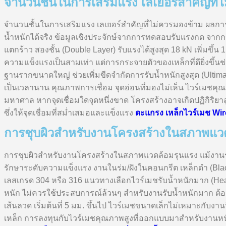
จำนวนชั้นในการเสริมแรง เลเยอร์สำคัญที่
จำนวนชั้นในการเสริมแรง เลเยอร์สำคัญที่ไม่ควรมองข้าม ผลกา
น้ำหนักได้จริง ข้อมูลเชิงประจักษ์จากการทดสอบรับแรงกด จากกร
แตกร้าว สองชั้น (Double Layer) รับแรงได้สูงสุด 18 kN เพิ่มขึ้น 1
ความแข็งแรงเป็นสามเท่า แต่การกระจายตัวของเหล็กที่ดียิ่งขึ้นช่
ฐานรากขนาดใหญ่ ช่วยเพิ่มขีดจำกัดการรับน้ำหนักสูงสุด (Ultim
เป็นเวลานาน คุณภาพการเชื่อม จุดอ่อนที่มองไม่เห็น ไวร์เมชคุณ
มหาศาล หากจุดเชื่อมใดจุดหนึ่งขาด โครงสร้างอาจเกิดปฏิกิริย
ซึ่งให้จุดเชื่อมที่สม่ำเสมอและแข็งแรง
ตะแกรง เหล็กไวร์เมช Wir
การชุบผิวสำหรับงานโครงสร้างในสภาพแว
การชุบผิวสำหรับงานโครงสร้างในสภาพแวดล้อมรุนแรง แม้งานรับน้
รักษาระดับความแข็งแรง งานในร่ม/ฝังในคอนกรีต เหล็กดำ (Black 
เลสเกรด 304 หรือ 316 แนวทางเลือกไวร์เมชรับน้ำหนักมาก (Hea
หนัก ไม่ควรใช้ประสบการณ์ล้วนๆ สำหรับงานรับน้ำหนักมาก ต้อ
เส้นลวด เริ่มต้นที่ 5 มม. ขึ้นไป ไวร์เมชขนาดเล็กไม่เหมาะกับง
เหล็ก การลงทุนกับไวร์เมชคุณภาพสูงที่ออกแบบมาสำหรับงานหน