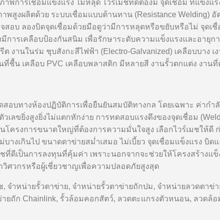
รเชื่อมแข็งแรง ไม่หลุด ไวร์เมชที่ดีต้องมี จุดเชื่อม ที่แข็งแรง
าพสูงผลิตด้วย ระบบเชื่อมแบบต้านทาน (Resistance Welding) อัตโ
รตรวจสอบ ลองบิดจุดเชื่อมด้วยมือดูว่ามีการหลุดหรือขยับหรือไม่ จุ
องมีการเคลือบป้องกันสนิม เพื่อรักษาระดับความแข็งแรงและอาย
กรีต งานในร่ม ชุบสังกะสีไฟฟ้า (Electro-Galvanized) เคลือบบาง เง
ที่ชื้น เคลือบ PVC เคลือบพลาสติก มีหลายสี งานรั้วตกแต่ง งาน
ทางห้องปฏิบัติการเพื่อยืนยันสมบัติทางกล โดยเฉพาะ ค่ากำลังดึงส
วเลขยิ่งสูงยิ่งไม่แตกหักง่าย การทดสอบแรงดึงของจุดเชื่อม (Weld Te
รงการขนาดใหญ่ที่ต้องการความมั่นใจสูง เลือกไวร์เมชให้ดี ก่อนซ
งเกินไป ขนาดตาข่ายสม่ำเสมอ ไม่เบี้ยว จุดเชื่อมแข็งแรง บิดแ
่ดีเป็นการลงทุนที่คุ้มค่า เพราะนอกจากจะช่วยให้โครงสร้างแข
วิศวกรหรือผู้เชี่ยวชาญเพื่อความปลอดภัยสูงสุด
มช, จำหน่ายรั้วตาข่าย, จำหน่ายรั้วตาข่ายถักปม, จำหน่ายลวดตาข
ตาข่ายถัก Chainlink, รั้วล้อมคอกสัตว์, ลวดตะแกรงตัวหนอน, ลวดล