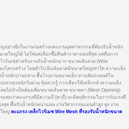
ัญอย่างยิ่งในงานก่อสร้างและงานอุตสาหกรรมที่ต้องรับน้ำหนัก
ใหญ่ได้ ไม่ใช่แค่เลือกซื้อสินค้าราคาแพงที่สุด แต่คือการ
กไวร์เมชสำหรับงานรับน้ำหนักมาก ขนาดเส้นลวด (Wire
โครงสร้าง โดยทั่วไป ยิ่งเส้นลวดมีขนาดใหญ่เท่าใด ความแข็ง
รับน้ำหนักปานกลาง พื้นโรงงานขนาดเล็ก ทางเดินรถยนต์ใน
รทุกหนักวิ่งผ่าน ข้อควรรู้ การเลือกใช้เหล็กกล้าความแข็ง
ญ โดยไม่จำเป็นต้องเพิ่มขนาดเส้นลวด ขนาดตา (Mesh Opening)
ว่าตะแกรงที่มีความถี่ (ตาถี่) จะมีพฤติกรรมในการรับแรงที่
สุด พื้นรับน้ำหนักหนาแน่น งานวิศวกรรมแม่นยำสูง สูง งาน
ดใหญ่
ตะแกรง เหล็กไวร์เมช Wire Mesh ที่รองรับน้ำหนักขนาด