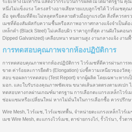
ระยะห่างไม่เท่ากัน แสดงว่ากระบวนการผลิตไม่ได้มาตรฐาน คุณภาพกา
หนึ่งไม่แข็งแรง โครงสร้างอาจเสียหายแบบลูกโซ่ได้ ไวร์เมชคุณภ
มือ จุดเชื่อมที่ดีจะไม่หลุดหรือคลายตัวเมื่อถูกแรงบิด สิ่งที่คว
เมชที่ต้องสัมผัสกับความชื้นหรือสภาพอากาศกลางแจ้งจำเป็นต้
เหล็กดำ (Black Steel) ไม่เคลือบผิว ราคาถูกที่สุด งานฝังในคอน
Dipped Galvanized) เคลือบหนา ทนทานสูง งานกลางแจ้ง งานพื้น
การทดสอบคุณภาพจากห้องปฏิบัติการ
การทดสอบคุณภาพจากห้องปฏิบัติการ ไวร์เมชที่ดีควรผ่านการทดสอบ
ขาด ค่าร้อยละการยืดตัว (Elongation) บ่งชี้ความเหนียวของวัสดุ ตั
สอบ ขอผลการทดสอบ (Test Report) จากผู้ผลิต โดยเฉพาะหากเป็นโค
มอก. และใบรับรองคุณภาพชัดเจน ขนาดเส้นลวดตรงตามสเปก ไม่บา
ทดสอบทางกลผ่านเกณฑ์มาตรฐาน การเลือกตะแกรงเหล็กไวร์เมชที
ซ่อมแซมหรือเปลี่ยนใหม่ หากไม่มั่นใจในการเลือกซื้อ ควรปรึกษา
Wire Mesh, ไวร์เมช, ไวร์เมชเทพื้น, จำหน่ายตะแกรงเหล็กไวร์เ
เมช Wire Mesh, ตะแกรงไวร์เมช, ตาข่ายกรงไก่, รั้วไร่นา, รั้ว