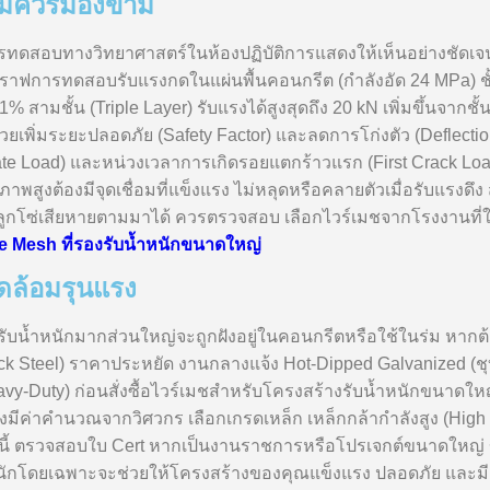
ไม่ควรมองข้าม
รทดสอบทางวิทยาศาสตร์ในห้องปฏิบัติการแสดงให้เห็นอย่างชัดเจ
าฟการทดสอบรับแรงกดในแผ่นพื้นคอนกรีต (กำลังอัด 24 MPa) ชั้นเ
1% สามชั้น (Triple Layer) รับแรงได้สูงสุดถึง 20 kN เพิ่มขึ้นจากชั
วยเพิ่มระยะปลอดภัย (Safety Factor) และลดการโก่งตัว (Deflection
ate Load) และหน่วงเวลาการเกิดรอยแตกร้าวแรก (First Crack Load
ภาพสูงต้องมีจุดเชื่อมที่แข็งแรง ไม่หลุดหรือคลายตัวเมื่อรับแรง
าลูกโซ่เสียหายตามมาได้ ควรตรวจสอบ เลือกไวร์เมชจากโรงงานที่ใ
e Mesh ที่รองรับน้ำหนักขนาดใหญ่
ดล้อมรุนแรง
ำหนักมากส่วนใหญ่จะถูกฝังอยู่ในคอนกรีตหรือใช้ในร่ม หากต้องใช
Steel) ราคาประหยัด งานกลางแจ้ง Hot-Dipped Galvanized (ชุบสัง
vy-Duty) ก่อนสั่งซื้อไวร์เมชสำหรับโครงสร้างรับน้ำหนักขนาดใ
งมีค่าคำนวณจากวิศวกร เลือกเกรดเหล็ก เหล็กกล้ากำลังสูง (Hig
านนี้ ตรวจสอบใบ Cert หากเป็นงานราชการหรือโปรเจกต์ขนาดใหญ่ ขอใ
ักโดยเฉพาะจะช่วยให้โครงสร้างของคุณแข็งแรง ปลอดภัย และมีอ