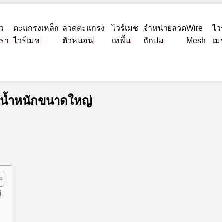
ยว
ตะแกรงเหล็ก
ลวดตะแกรง
ไวร์เมช
จำหน่ายลวด
Wire
ไวร
เรา
ไวร์เมช
ตัวหนอน
เทพื้น
ถักปม
Mesh
เม
บน้ำหนักขนาดใหญ่
่