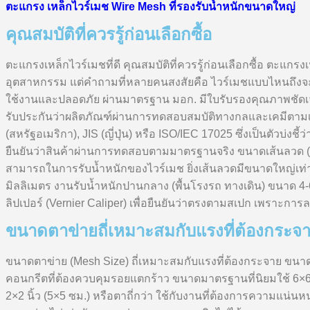
ตะแกรง เหล็กไวร์เมช Wire Mesh ที่รองรับน้ำหนักขนาดใหญ่
คุณสมบัติที่ควรรู้ก่อนเลือกซื้อ
ตะแกรงเหล็กไวร์เมชที่ดี คุณสมบัติที่ควรรู้ก่อนเลือกซื้อ ตะแก
อุตสาหกรรม แต่คำถามที่หลายคนสงสัยคือ ไวร์เมชแบบไหนถึงจะเรี
ใช้งานและปลอดภัย ผ่านมาตรฐาน มอก. มีใบรับรองคุณภาพชัดเจ
รับประกันว่าผลิตภัณฑ์ผ่านการทดสอบสมบัติทางกลและเคมีตามเก
(สหรัฐอเมริกา), JIS (ญี่ปุ่น) หรือ ISO/IEC 17025 ซึ่งเป็นตัวบ่ง
ยืนยันว่าสินค้าผ่านการทดสอบตามมาตรฐานจริง ขนาดเส้นลวด (W
สามารถในการรับน้ำหนักของไวร์เมช ยิ่งเส้นลวดมีขนาดใหญ่เท่าใ
มิลลิเมตร งานรับน้ำหนักปานกลาง (พื้นโรงรถ ทางเดิน) ขนาด 4-
ลิปเปอร์ (Vernier Caliper) เพื่อยืนยันว่าตรงตามสเปก เพราะกา
ขนาดตาข่ายถี่เหมาะสมกับแรงที่ต้องกระจ
ขนาดตาข่าย (Mesh Size) ถี่เหมาะสมกับแรงที่ต้องกระจาย ขนาดต
คอนกรีตที่ต้องควบคุมรอยแตกร้าว ขนาดมาตรฐานที่นิยมใช้ 6×6 
2×2 นิ้ว (5×5 ซม.) หรือตาถี่กว่า ใช้กับงานที่ต้องการความแน