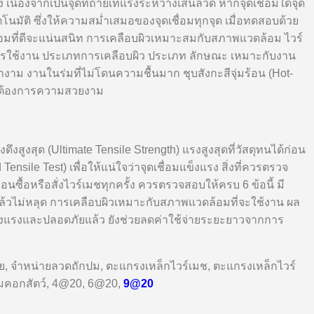
 เนื่องจากเป็นจุดที่ถ่ายเทแรงระหว่างเส้นลวด หากจุดเชื่อมใดจุด
นมัติ ซึ่งให้ความสม่ำเสมอของจุดเชื่อมทุกจุด เมื่อทดสอบด้วย
ดเชื่อมที่ดีจะแน่นสนิท การเคลือบผิวเหมาะสมกับสภาพแวดล้อม ไวร์
ุการใช้งาน ประเภทการเคลือบผิว ประเภท ลักษณะ เหมาะกับงาน
างาม งานในร่มที่ไม่โดนความชื้นมาก ชุบสังกะสีจุ่มร้อน (Hot-
ที่ต้องการความสวยงาม
ูงสุด (Ultimate Tensile Strength) แรงสูงสุดที่วัสดุทนได้ก่อน
nsile Test) เพื่อให้แน่ใจว่าจุดเชื่อมแข็งแรง สิ่งที่ควรตรวจ
ื้อหรือสั่งไวร์เมชทุกครั้ง ควรตรวจสอบให้ครบ 6 ข้อนี้ มี
ล้วไม่หลุด การเคลือบผิวเหมาะกับสภาพแวดล้อมที่จะใช้งาน ผล
็งแรงและปลอดภัยแล้ว ยังช่วยลดค่าใช้จ่ายระยะยาวจากการ
่าย, จำหน่ายลวดถักปม, ตะแกรงเหล็กไวร์เมช, ตะแกรงเหล็กไวร์
้อมคอกสัตว์, 4@20, 6@20,
9@20