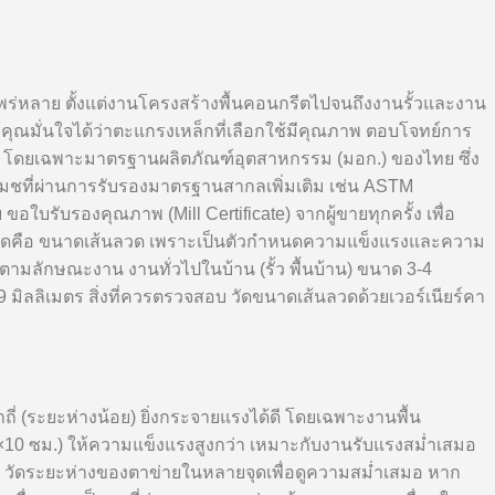
างแพร่หลาย ตั้งแต่งานโครงสร้างพื้นคอนกรีตไปจนถึงงานรั้วและงาน
คุณมั่นใจได้ว่าตะแกรงเหล็กที่เลือกใช้มีคุณภาพ ตอบโจทย์การ
ง โดยเฉพาะมาตรฐานผลิตภัณฑ์อุตสาหกรรม (มอก.) ของไทย ซึ่ง
เมชที่ผ่านการรับรองมาตรฐานสากลเพิ่มเติม เช่น ASTM
 ขอใบรับรองคุณภาพ (Mill Certificate) จากผู้ขายทุกครั้ง เพื่อ
ี่สุดคือ ขนาดเส้นลวด เพราะเป็นตัวกำหนดความแข็งแรงและความ
ตามลักษณะงาน งานทั่วไปในบ้าน (รั้ว พื้นบ้าน) ขนาด 3-4
มิลลิเมตร สิ่งที่ควรตรวจสอบ วัดขนาดเส้นลวดด้วยเวอร์เนียร์คา
่ (ระยะห่างน้อย) ยิ่งกระจายแรงได้ดี โดยเฉพาะงานพื้น
0×10 ซม.) ให้ความแข็งแรงสูงกว่า เหมาะกับงานรับแรงสม่ำเสมอ
สอบ วัดระยะห่างของตาข่ายในหลายจุดเพื่อดูความสม่ำเสมอ หาก