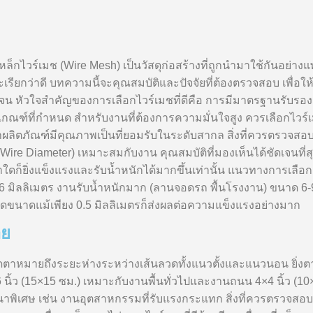
รงเหล็กไวร์เมช (Wire Mesh) เป็นวัสดุก่อสร้างที่ถูกนำมาใช้กันอย่
ยกว่าดี บทความนี้จะคุณสมบัติและปัจจัยที่ต้องตรวจสอบ เพื่อให้
น หัวใจสำคัญของการเลือกไวร์เมชที่ดีคือ การมีมาตรฐานรับรอ
ณฑ์ที่กำหนด สำหรับงานที่ต้องการความมั่นใจสูง ควรเลือกไวร์
ชี้ว่าผลิตภัณฑ์มีคุณภาพเป็นที่ยอมรับในระดับสากล สิ่งที่ควรตรวจสอบ
ire Diameter) เหมาะสมกับงาน คุณสมบัติที่มองเห็นได้ชัดเจนท
ดก็ยิ่งแข็งแรงและรับน้ำหนักได้มากขึ้นเท่านั้น แนวทางการเลือก
6 มิลลิเมตร งานรับน้ำหนักมาก (ลานจอดรถ พื้นโรงงาน) ขนาด 6-9 
รลดขนาดแม้เพียง 0.5 มิลลิเมตรก็ส่งผลต่อความแข็งแรงอย่างมาก
าย
าหมายถึงระยะห่างระหว่างเส้นลวดทั้งแนวตั้งและแนวนอน ยิ่งตาถี
นิ้ว (15×15 ซม.) เหมาะกับงานพื้นทั่วไปและงานถนน 4×4 นิ้ว (1
่นหนาพิเศษ เช่น งานอุตสาหกรรมที่รับแรงกระแทก สิ่งที่ควรตรวจ