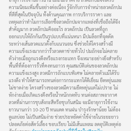
ความนิยมเพิ่มขึ้นอย่างต่อเนื่อง รู้จักกับการจำหน่ายลวดถักปม
ที่ดีที่สุดในปัจจุบัน ทั้งด้านคุณภาพ การบริการราคา และ
เหตุผลว่าทำไมการเลือกซื้อลวดถักปมจากแหล่งที่เชื่อถือได้จึง
สำคัญมาก ลวดถักปมคืออะไร ลวดถักปม เป็นลวดที่ถูก
ออกแบบให้ถักกันเป็นรูปแบบที่แน่นหนา มีปมล็อกที่จุดตัด
ระหว่างเส้นลวดแนวตั้งกับแนวนอน ซึ่งช่วยให้โครงสร้างมี
ความแข็งแรงมากกว่ารั้วลวดตาข่ายทั่วไป ปมถักจะไม่คลาย
ตัวง่ายเมื่อถูกแรงดึงหรือแรงกระแทก จึงเหมาะอย่างยิ่งสำหรับ
พื้นที่ที่ต้องการรั้วที่คงทนถาวร คุณสมบัติเด่นของลวดถักปม
ความแข็งแรงสูง ลวดมีการถักแบบพิเศษ ไม่คลายตัวแม้ได้รับ
แรงดึง ทำให้สามารถทนต่อการกระแทกได้ดีเยี่ยม ยืดหยุ่นและ
ไม่ขาดง่าย โครงสร้างของลวดมีความยืดหยุ่นแต่ไม่เปราะ ไม่
หักง่ายเมื่อเกิดแรงตึงหรือน้ำหนักกดทับ ทนต่อสภาพอากาศ
ลวดที่ผ่านการชุบสังกะสีหรือชุบกันสนิม จะมีอายุการใช้งาน
ยาวนานกว่า 10-20 ปี ทนแดด ทนฝน บำรุงรักษาน้อย ไม่ต้อง
ดูแลบ่อย ไม่เป็นสนิมง่าย ช่วยประหยัดค่าใช้จ่ายในระยะยาว
ปลอดภัยต่อสัตว์เลี้ยง ขอบเรียบ ไม่มีเส้นแหลม ลดอุบัติเหตุต่อ