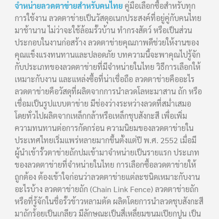
จำหน่ายลวดตาข่ายสำหรับคนไทย
คู่มือเลือกซื้อสำหรับทุก
การใช้งาน ลวดตาข่ายเป็นวัสดุอเนกประสงค์ที่อยู่คู่กับคนไทย
มาช้านาน ไม่ว่าจะใช้ล้อมรั้วบ้าน ทำกรงสัตว์ หรือเป็นส่วน
ประกอบในงานก่อสร้าง ลวดตาข่ายคุณภาพดีช่วยให้งานของ
คุณแข็งแรงทนทานและปลอดภัย บทความนี้จะพาคุณไปรู้จัก
กับประเภทของลวดตาข่ายที่มีจำหน่ายในไทย วิธีการเลือกให้
เหมาะกับงาน และแหล่งซื้อที่น่าเชื่อถือ ลวดตาข่ายคืออะไร
ลวดตาข่ายคือวัสดุที่ผลิตจากการนำลวดโลหะมาสาน ถัก หรือ
เชื่อมเป็นรูปแบบตาข่าย มีช่องว่างระหว่างลวดที่สม่ำเสมอ
โดยทั่วไปผลิตจากเหล็กกล้าหรือเหล็กชุบสังกะสี เพื่อเพิ่ม
ความทนทานต่อการกัดกร่อน ความนิยมของลวดตาข่ายใน
ประเทศไทยเริ่มแพร่หลายมากขึ้นตั้งแต่ปี พ.ศ. 2552 เมื่อมี
ผู้นำเข้ารั้วตาข่ายถักปมเข้ามาจำหน่ายเป็นรายแรก ประเภท
ของลวดตาข่ายที่จำหน่ายในไทย การเลือกซื้อลวดตาข่ายให้
ถูกต้อง ต้องเข้าใจก่อนว่าลวดตาข่ายแต่ละชนิดเหมาะกับงาน
อะไรบ้าง ลวดตาข่ายถัก (Chain Link Fence) ลวดตาข่ายถัก
หรือที่รู้จักในชื่อรั้วข้าวหลามตัด ผลิตโดยการนำลวดชุบสังกะสี
มาถักร้อยเป็นเกลียว มีลักษณะเป็นสี่เหลี่ยมขนมเปียกปูน เป็น