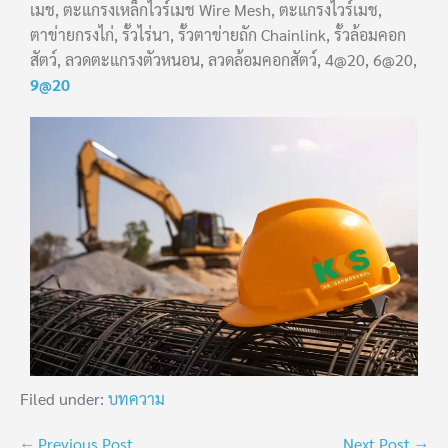
เมช, ตะแกรงเหล็กไวร์เมช Wire Mesh, ตะแกรงไวร์เมช,
ตาข่ายกรงไก่, รั้วไร่นา, รั้วตาข่ายถัก Chainlink, รั้วล้อมคอก
สัตว์, ลวดตะแกรงตัวหนอน, ลวดล้อมคอกสัตว์, 4@20, 6@20,
9@20
Filed under:
บทความ
← Previous Post
Next Post →