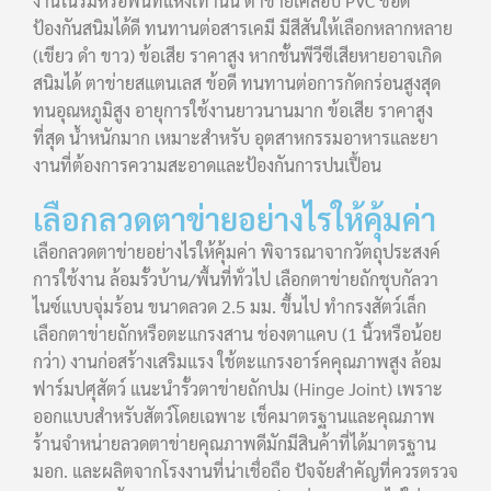
งานในร่มหรือพื้นที่แห้งเท่านั้น ตาข่ายเคลือบ PVC ข้อดี
ป้องกันสนิมได้ดี ทนทานต่อสารเคมี มีสีสันให้เลือกหลากหลาย
(เขียว ดำ ขาว) ข้อเสีย ราคาสูง หากชั้นพีวีซีเสียหายอาจเกิด
สนิมได้ ตาข่ายสแตนเลส ข้อดี ทนทานต่อการกัดกร่อนสูงสุด
ทนอุณหภูมิสูง อายุการใช้งานยาวนานมาก ข้อเสีย ราคาสูง
ที่สุด น้ำหนักมาก เหมาะสำหรับ อุตสาหกรรมอาหารและยา
งานที่ต้องการความสะอาดและป้องกันการปนเปื้อน
เลือกลวดตาข่ายอย่างไรให้คุ้มค่า
เลือกลวดตาข่ายอย่างไรให้คุ้มค่า พิจารณาจากวัตถุประสงค์
การใช้งาน ล้อมรั้วบ้าน/พื้นที่ทั่วไป เลือกตาข่ายถักชุบกัลวา
ไนซ์แบบจุ่มร้อน ขนาดลวด 2.5 มม. ขึ้นไป ทำกรงสัตว์เล็ก
เลือกตาข่ายถักหรือตะแกรงสาน ช่องตาแคบ (1 นิ้วหรือน้อย
กว่า) งานก่อสร้างเสริมแรง ใช้ตะแกรงอาร์คคุณภาพสูง ล้อม
ฟาร์มปศุสัตว์ แนะนำรั้วตาข่ายถักปม (Hinge Joint) เพราะ
ออกแบบสำหรับสัตว์โดยเฉพาะ เช็คมาตรฐานและคุณภาพ
ร้านจำหน่ายลวดตาข่ายคุณภาพดีมักมีสินค้าที่ได้มาตรฐาน
มอก. และผลิตจากโรงงานที่น่าเชื่อถือ ปัจจัยสำคัญที่ควรตรวจ