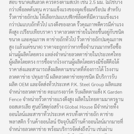
สอบ ขนาดเส้นลวด ควรตรงตามสเปก เช่น 2.5 มม. ไม่ใช่บาง
กว่าเพื่อลดต้นทุน ความแข็งแรงของจุดเชื่อมหรือปม สำหรับ
รั้วตาข่ายถักปม ให้เลือกปมแบบฟิกซ์ล็อคที่มีความแข็งแรง
กว่าปมแบบถักทั่วไป แรงดึงของลวด รั้วคุณภาพดีควรมีค่าแรง
ดึงสูง เปรียบเทียบราคา ราคาลวดตาข่ายในไทยขึ้นอยู่กับชนิด
ขนาด และคุณภาพ ตาข่ายถักทั่วไป รั้วตาข่ายถักปมคุณภาพ
สูง (แล้วแต่ขนาด) ราคาจะถูกกว่าหากซื้อจำนวนมากหรือซื้อ
ผ่านผู้ผลิตโดยตรง แหล่งจำหน่ายลวดตาข่ายในประเทศไทย
ผู้ผลิตโดยตรง การซื้อจากโรงงานผู้ผลิตโดยตรงมีข้อดีคือได้
ราคาส่งและสามารถสั่งผลิตตามขนาดที่ต้องการได้ โรงงาน
ลวดตาข่าย ปทุมธานี ผลิตลวดตาข่ายทุกชนิด มีบริการรับ
ผลิต OEM และจัดส่งทั่วประเทศ P.K. Steel Group ผลิตและ
จำหน่ายลวดตาข่าย ตะแกรงอาร์ค รับผลิตตามสั่ง K Garden
Fence จำหน่ายรั้วตาข่ายแรงดึงสูง ผลิตในไทยตามมาตรฐาน
ออสเตรเลีย ศูนย์วัสดุก่อสร้าง Global House มีจำหน่ายทั้ง
ออนไลน์และสาขาทั่วประเทศ ครบทั้งตาข่ายถัก ตาข่าย
พลาสติก ร้านค้าออนไลน์ ปัจจุบันมีร้านค้าออนไลน์มากมายที่
จำหน่ายลวดตาข่าย พร้อมบริการจัดส่งถึงบ้าน เช่นผ่าน