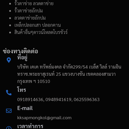
รั้วตาข่าย ลวดตาข่าย
รั้วตาข่ายถักปม
ลวดตาข่ายถักปม
เหล็กปลอกเสา ปลอกคาน
สินค้าอื่นๆดาวน์โหลดโบรชัวร์
ช่องทางติดต่อ
ที่อยู่
บริษัท เคเค ทรัพย์มงคล จำกัด299/54 เบล็ส วิลล์ รามอิน
ทราซ.พระยาสุเรนท์ 25 แขวงบางชัน เขตคลองสามวา
กรุงเทพ ฯ 10510
โทร
0918914636, 0948941619, 0625596363
E-mail
kksapmongkol@gmail.com
เวลาทำการ