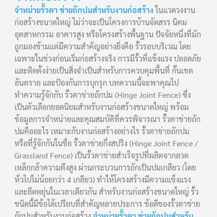
จำหน่ายรั้วตา ข่ายถักปมสำหรับงานก่อสร้าง
ในแวดวงงาน
ก่อสร้างขนาดใหญ่ ไม่ว่าจะเป็นโครงการบ้านจัดสรร นิคม
อุตสาหกรรม อาคารสูง หรือโครงสร้างพื้นฐาน ปัจจัยหนึ่งที่มัก
ถูกมองข้ามแต่มีความสำคัญอย่างยิ่งคือ รั้วรอบบริเวณ โดย
เฉพาะในช่วงก่อนเริ่มก่อสร้างจริง การมีรั้วที่แข็งแรง ปลอดภัย
และติดตั้งง่ายเป็นสิ่งจำเป็นสำหรับการควบคุมพื้นที่ กั้นเขต
อันตราย และป้องกันการบุกรุก บทความนี้จะพาคุณไป
ทำความรู้จักกับ รั้วตาข่ายถักปม (Hinge Joint Fence) ซึ่ง
เป็นตัวเลือกยอดนิยมสำหรับงานก่อสร้างขนาดใหญ่ พร้อม
ข้อมูลการจำหน่ายและคุณสมบัติที่ควรพิจารณา รั้วตาข่ายถัก
ปมคืออะไร เหมาะกับงานก่อสร้างอย่างไร รั้วตาข่ายถักปม
หรือที่รู้จักกันในชื่อ รั้วตาข่ายกึ่งสปริง (Hinge Joint Fence /
Grassland Fence) เป็นรั้วตาข่ายสำเร็จรูปที่ผลิตจากลวด
เหล็กกล้าความตึงสูง ผ่านกระบวนการถักเป็นปมเกลียว (โดย
ทั่วไปไม่น้อยกว่า 4 เกลียว) ทำให้โครงสร้างมีความแข็งแรง
และยืดหยุ่นในเวลาเดียวกัน สำหรับงานก่อสร้างขนาดใหญ่ รั้ว
ชนิดนี้มีข้อได้เปรียบที่สำคัญหลายประการ ข้อดีของรั้วตาข่าย
ถักปมสำหรับงานก่อสร้าง
จำหน่ายรั้วตา ข่ายถักปมสำหรับ