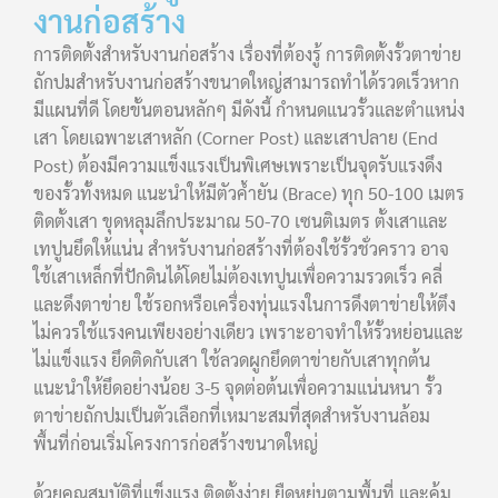
งานก่อสร้าง
การติดตั้งสำหรับงานก่อสร้าง เรื่องที่ต้องรู้ การติดตั้งรั้วตาข่าย
ถักปมสำหรับงานก่อสร้างขนาดใหญ่สามารถทำได้รวดเร็วหาก
มีแผนที่ดี โดยขั้นตอนหลักๆ มีดังนี้ กำหนดแนวรั้วและตำแหน่ง
เสา โดยเฉพาะเสาหลัก (Corner Post) และเสาปลาย (End
Post) ต้องมีความแข็งแรงเป็นพิเศษเพราะเป็นจุดรับแรงดึง
ของรั้วทั้งหมด แนะนำให้มีตัวค้ำยัน (Brace) ทุก 50-100 เมตร
ติดตั้งเสา ขุดหลุมลึกประมาณ 50-70 เซนติเมตร ตั้งเสาและ
เทปูนยึดให้แน่น สำหรับงานก่อสร้างที่ต้องใช้รั้วชั่วคราว อาจ
ใช้เสาเหล็กที่ปักดินได้โดยไม่ต้องเทปูนเพื่อความรวดเร็ว คลี่
และดึงตาข่าย ใช้รอกหรือเครื่องทุ่นแรงในการดึงตาข่ายให้ตึง
ไม่ควรใช้แรงคนเพียงอย่างเดียว เพราะอาจทำให้รั้วหย่อนและ
ไม่แข็งแรง ยึดติดกับเสา ใช้ลวดผูกยึดตาข่ายกับเสาทุกต้น
แนะนำให้ยึดอย่างน้อย 3-5 จุดต่อต้นเพื่อความแน่นหนา รั้ว
ตาข่ายถักปมเป็นตัวเลือกที่เหมาะสมที่สุดสำหรับงานล้อม
พื้นที่ก่อนเริ่มโครงการก่อสร้างขนาดใหญ่
ด้วยคุณสมบัติที่แข็งแรง ติดตั้งง่าย ยืดหยุ่นตามพื้นที่ และคุ้ม