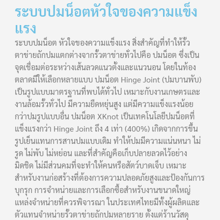
ระบบปมน็อตหัวใจของความแข็ง
แรง
ระบบปมน็อต หัวใจของความแข็งแรง สิ่งสำคัญที่ทำให้รั้ว
ตาข่ายถักปมแตกต่างจากรั้วตาข่ายทั่วไปคือ ปมน็อต ซึ่งเป็น
จุดเชื่อมต่อระหว่างเส้นลวดแนวตั้งและแนวนอน โดยในท้อง
ตลาดมีให้เลือกหลายแบบ ปมน็อต Hinge Joint (ปมบานพับ)
เป็นรูปแบบมาตรฐานที่พบได้ทั่วไป เหมาะกับงานเกษตรและ
งานล้อมรั้วทั่วไป มีความยืดหยุ่นสูง แต่มีความแข็งแรงน้อย
กว่าปมรูปแบบอื่น ปมน็อต XKnot เป็นเทคโนโลยีปมน็อตที่
แข็งแรงกว่า Hinge Joint ถึง 4 เท่า (400%) เกิดจากการขึ้น
รูปเย็นแทนการสานปมแบบเดิม ทำให้ปมมีความแน่นหนา ไม่
รูด ไม่พับ ไม่หย่อน และที่สำคัญคือเก็บปลายลวดไว้อย่าง
มิดชิด ไม่มีส่วนคมที่จะทำให้คนหรือสัตว์บาดเจ็บ เหมาะ
สำหรับงานก่อสร้างที่ต้องการความปลอดภัยสูงและป้องกันการ
บุกรุก การจำหน่ายและการเลือกซื้อสำหรับงานขนาดใหญ่
แหล่งจำหน่ายที่ควรพิจารณา ในประเทศไทยมีทั้งผู้ผลิตและ
ตัวแทนจำหน่ายรั้วตาข่ายถักปมหลายราย ตั้งแต่ร้านวัสดุ