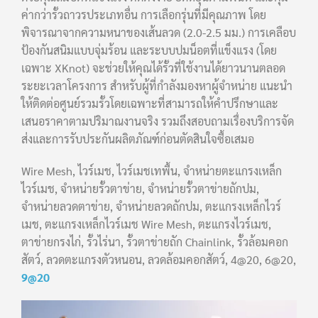
ค่ากว่ารั้วถาวรประเภทอื่น การเลือกรุ่นที่มีคุณภาพ โดย
พิจารณาจากความหนาของเส้นลวด (2.0-2.5 มม.) การเคลือบ
ป้องกันสนิมแบบจุ่มร้อน และระบบปมน็อตที่แข็งแรง (โดย
เฉพาะ XKnot) จะช่วยให้คุณได้รั้วที่ใช้งานได้ยาวนานตลอด
ระยะเวลาโครงการ สำหรับผู้ที่กำลังมองหาผู้จำหน่าย แนะนำ
ให้ติดต่อศูนย์รวมรั้วโดยเฉพาะที่สามารถให้คำปรึกษาและ
เสนอราคาตามปริมาณงานจริง รวมถึงสอบถามเรื่องบริการจัด
ส่งและการรับประกันผลิตภัณฑ์ก่อนตัดสินใจซื้อเสมอ
Wire Mesh, ไวร์เมช, ไวร์เมชเทพื้น, จำหน่ายตะแกรงเหล็ก
ไวร์เมช, จำหน่ายรั้วตาข่าย, จำหน่ายรั้วตาข่ายถักปม,
จำหน่ายลวดตาข่าย, จำหน่ายลวดถักปม, ตะแกรงเหล็กไวร์
เมช, ตะแกรงเหล็กไวร์เมช Wire Mesh, ตะแกรงไวร์เมช,
ตาข่ายกรงไก่, รั้วไร่นา, รั้วตาข่ายถัก Chainlink, รั้วล้อมคอก
สัตว์, ลวดตะแกรงตัวหนอน, ลวดล้อมคอกสัตว์, 4@20, 6@20,
9@20