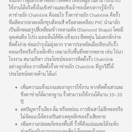
จนถึงการดูแลรักษาหลังการติดตั้ง เพื่อให้ผู้อ่านสามารถนำไป
ใช้งานได้จริงทั้งในเชิงช่างและเชิงเจ้าของโครงการรู้จักรั้ว
ตาข่ายถัก Chainlink คืออะไร รั้วตาข่ายถัก Chainlink คือรั้ว
ที่ผลิตจากลวดเหล็กชุบสังกะสี หรือลวดเคลือบ PVC นำมาถัก
เป็นลักษณะรูปสี่เหลี่ยมข้าวหลามตัด (Diamond Shape) โดยมี
จุดเด่นคือ โปร่ง มองเห็นได้ชัด แข็งแรง ยืดหยุ่น ไม่แตกหักง่าย
ติดตั้งง่าย ซ่อมบำรุงไม่ยุ่งยาก ราคาประหยัดเมื่อเทียบกับรั้ว
คอนกรีตหรือรั้วเหล็กทึบ เหมาะกับพื้นที่หลากหลาย เช่น ไร่นา
โรงงาน สนามกีฬา ประโยชน์ของการติดตั้งรั้ว Chainlink
อย่างถูกต้อง การติดตั้งรั้วตาข่ายถัก Chainlink ที่ถูกวิธีให้
ประโยชน์หลายด้าน ได้แก่
เพิ่มความแข็งแรงและอายุการใช้งาน หากติดตั้งเสาและ
ขึงตาข่ายได้มาตรฐาน รั้วสามารถใช้งานได้นาน 10–20
ปี
ลดปัญหารั้วเอียง ล้ม หรือหย่อน การฝังเสาไม่ลึกพอหรือ
ไม่จัดแนวให้ตรงเป็นสาเหตุหลักของรั้วเสียหาย
เพิ่มความปลอดภัยของพื้นที่ รั้วที่ตึงแน่นและได้ระดับ
ช่วยป้องกันการบุกรุกและสัตว์เล็ดลอดเข้าออก