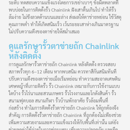
ระดับ ทดสอบความแข็งแรงโดยการเขย่าเบาๆ ข้อผิดพลาดที่
พบบ่อยในการติดตั้งรั้ว Chainlink ฝังเสาตื้นเกินไป ทำให้รั้ว
ล้มง่าย ไม่ขึงลวดด้านบนและล่าง ส่งผลให้ตาข่ายหย่อน ใช้วัสดุ
คุณภาพต่ำ ทำให้เกิดสนิมเร็ว เว้นระยะเสาห่างเกินมาตรฐาน
ไม่ปรับความตึงของตาข่ายให้สม่ำเสมอ
ดูแลรักษารั้วตาข่ายถัก Chainlink
หลังติดตั้ง
การดูแลรักษารั้วตาข่ายถัก Chainlink หลังติดตั้ง ตรวจสอบ
สภาพรั้วทุก 6–12 เดือน หากพบสนิม ควรทาสีกันสนิมทันที
ปรับความตึงของตาข่ายเมื่อเริ่มหย่อน ทำความสะอาดเศษดิน
เศษหญ้าที่เกาะติดรั้ว รั้ว Chainlink เหมาะกับการใช้งานแบบ
ใดบ้าง รั้วไร่นาและสวนเกษตร รั้วโรงงานและโกดังสินค้า รั้ว
สนามฟุตบอล สนามกีฬา รั้วบ้านพักอาศัย รั้วล้อมพื้นที่
ก่อสร้าง ทำไมการติดตั้งรั้วตาข่ายถัก Chainlink ให้ถูกต้องจึง
สำคัญ การติดตั้งรั้วตาข่ายถัก Chainlink ที่ถูกต้องไม่เพียงช่วย
เพิ่มความสวยงามและความแข็งแรงให้กับพื้นที่เท่านั้น แต่ยัง
ช่วยลดค่าใช้จ่ายในการซ่อมแซม เพิ่มความปลอดภัย และยืด