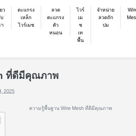
ี่ยว
ตะแกรง
ลวด
ไวร์
จำหน่าย
Wir
ับ
เหล็ก
ตะแกรง
เม
ลวดถัก
Mes
รา
ไวร์เมช
ตัว
ช
ปม
หนอน
เท
พื้น
 ที่ดีมีคุณภาพ
, 2025