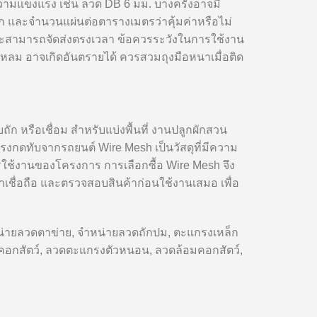
ามแข็งแรง เช่น ลวด DB 6 มม. บางครั้งอาจมี
ก และจำนวนแผ่นต่อตารางเมตรว่าคุ้มค่าหรือไม่
จน และสามารถจัดส่งตรงเวลา ข้อควรระวังในการใช้งาน
ี่แหลม อาจเกิดอันตรายได้ ควรสวมถุงมือหนาเมื่อติด
ัก หรือเชื่อม สำหรับแบ่งพื้นที่ งานปลูกผักสวน
กดทับจากรถยนต์ Wire Mesh เป็นวัสดุที่มีความ
้งานของโครงการ การเลือกซื้อ Wire Mesh จึง
เชื่อถือ และตรวจสอบสินค้าก่อนใช้งานเสมอ เพื่อ
ำหน่ายลวดตาข่าย, จำหน่ายลวดถักปม, ตะแกรงเหล็ก
ล้อมคอกสัตว์, ลวดตะแกรงตัวหนอน, ลวดล้อมคอกสัตว์,