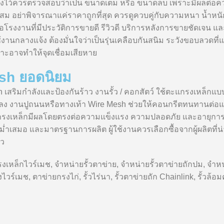
จ้งไว้ควรตรวจสอบว่าเป็น ขนาดเต็ม หรือ ขนาดลบ เพราะมีผลต่อคว
สม อย่าพิจารณาแค่ราคาถูกที่สุด ควรดูควบคู่กับความหนา น้ำหนั
ายหรือโรงงานที่มีประวัติการขายดี รีวิวดี บริการหลังการขายชัดเ
ช้งานกลางแจ้ง ต้องมั่นใจว่าเป็นรุ่นเคลือบกันสนิม ระวังขอบลวดท
พราะอาจทำให้จุดเชื่อมเสียหาย
esh ยอดนิยม
เสริมกำลังและป้องกันร้าว งานรั้ว / คอกสัตว์ ใช้ตะแกรงเหล็กแบบถ
ง งานปูถนนหรือทางเท้า Wire Mesh ช่วยให้คอนกรีตทนทานต่อแรง
เหล็กมีผลโดยตรงต่อความแข็งแรง ความปลอดภัย และอายุการใช
เสมอ และมาตรฐานการผลิต ผู้ใช้งานควรเลือกซื้อจากผู้ผลิตที่น่า
าว
รงเหล็กไวร์เมช, จำหน่ายรั้วตาข่าย, จำหน่ายรั้วตาข่ายถักปม, จ
ร์เมช, ตาข่ายกรงไก่, รั้วไร่นา, รั้วตาข่ายถัก Chainlink, รั้ว