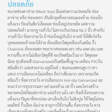
ปลอดภัย
ขนาดช่องตาข่าย (Mesh Size) มีผลต่อความปลอดภัย ช่อง
ตาข่าย หรือ ช่องเพชร เป็นอีกจุดที่หลายคนมองข้าม ช่องเล็ก
แข็งแรง ป้องกันสัตว์เล็ดลอด ช่องใหญ่ประหยัด แต่ความ
ปลอดภัยต่ำ มาตรฐานทั่วไป ไม่ควรเกินประมาณ 2 นิ้ว สำหรับ
งานทั่วไป ข้อควรระวัง ถ้าช่องใหญ่เกินไป อาจทำให้สัตว์หรือ
บุคคลลอดเข้าออกได้ง่าย ต้องเลือกวัสดุเคลือบกันสนิม รั้ว
Chainlink ต้องเจอสภาพอากาศตลอดเวลา เช่น แดด ฝน และ
ความชื้น หากไม่เลือกวัสดุที่ดี จะเกิดสนิมเร็วมาก วัสดุยอด
นิยม ชุบสังกะสี (Galvanized)กันสนิมพื้นฐาน เคลือบ PVCกัน
สนิมดีกว่า และสวยงาม อลูมิไนซ์ / สแตนเลสทนสูง (ราคา
แพง) การเลือกแบบไม่เคลือบ ถือว่าเสี่ยงมาก เพราะจะเกิด
สนิมเร็ว ข้อควรระวัง ควรเลือกแบบ Hot-dip Galvanized จะ
ทนกว่าการชุบธรรมดา อย่ามองข้าม เสารั้ว และโครงสร้าง
หลายคนโฟกัสแต่ตาข่าย แต่จริงๆ แล้ว เสา คือหัวใจของความ
แข็งแรง ปัญหาที่พบบ่อย เสาเล็กเกินไป ไม่ฝังปูน ใช้วัสดุไม่ทน
ผลลัพธ์ รั้วเอียง ล้มง่าย อายุการใช้งานสั้น ข้อควรระวัง ควร
เลือกเสาเหล็กชุบกันสนิม และติดตั้งลงในฐานคอนกรีตอย่าง