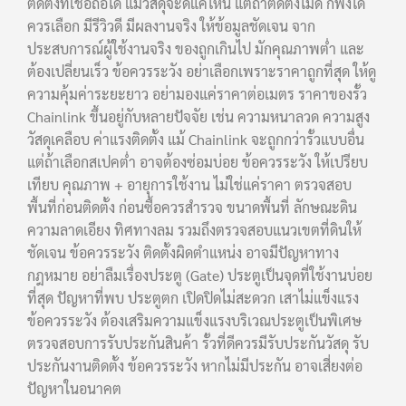
ติดตั้งที่เชื่อถือได้ แม้วัสดุจะดีแค่ไหน แต่ถ้าติดตั้งไม่ดี ก็พังได้
ควรเลือก มีรีวิวดี มีผลงานจริง ให้ข้อมูลชัดเจน จาก
ประสบการณ์ผู้ใช้งานจริง ของถูกเกินไป มักคุณภาพต่ำ และ
ต้องเปลี่ยนเร็ว ข้อควรระวัง อย่าเลือกเพราะราคาถูกที่สุด ให้ดู
ความคุ้มค่าระยะยาว อย่ามองแค่ราคาต่อเมตร ราคาของรั้ว
Chainlink ขึ้นอยู่กับหลายปัจจัย เช่น ความหนาลวด ความสูง
วัสดุเคลือบ ค่าแรงติดตั้ง แม้ Chainlink จะถูกกว่ารั้วแบบอื่น
แต่ถ้าเลือกสเปคต่ำ อาจต้องซ่อมบ่อย ข้อควรระวัง ให้เปรียบ
เทียบ คุณภาพ + อายุการใช้งาน ไม่ใช่แค่ราคา ตรวจสอบ
พื้นที่ก่อนติดตั้ง ก่อนซื้อควรสำรวจ ขนาดพื้นที่ ลักษณะดิน
ความลาดเอียง ทิศทางลม รวมถึงตรวจสอบแนวเขตที่ดินให้
ชัดเจน ข้อควรระวัง ติดตั้งผิดตำแหน่ง อาจมีปัญหาทาง
กฎหมาย อย่าลืมเรื่องประตู (Gate) ประตูเป็นจุดที่ใช้งานบ่อย
ที่สุด ปัญหาที่พบ ประตูตก เปิดปิดไม่สะดวก เสาไม่แข็งแรง
ข้อควรระวัง ต้องเสริมความแข็งแรงบริเวณประตูเป็นพิเศษ
ตรวจสอบการรับประกันสินค้า รั้วที่ดีควรมีรับประกันวัสดุ รับ
ประกันงานติดตั้ง ข้อควรระวัง หากไม่มีประกัน อาจเสี่ยงต่อ
ปัญหาในอนาคต