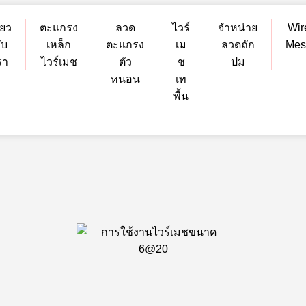
ี่ยว
ตะแกรง
ลวด
ไวร์
จำหน่าย
Wir
ับ
เหล็ก
ตะแกรง
เม
ลวดถัก
Mes
รา
ไวร์เมช
ตัว
ช
ปม
หนอน
เท
พื้น