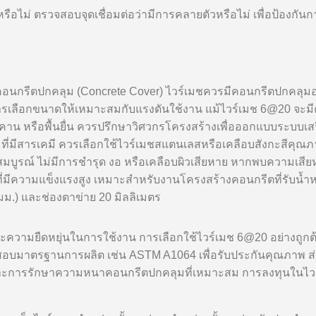
รือไม่ ตรวจสอบจุดเชื่อมต่อว่ามีการคลายตัวหรือไม่ เพื่อป้องกั
นกรีตปกคลุม (Concrete Cover) ไวร์เมชควรมีคอนกรีตปกคลุมอย่า
ารเลือกขนาดให้เหมาะสมกับแรงดันใช้งาน แม้ไวร์เมช 6@20 จะมี
 คาน หรือพื้นยื่น ควรปรึกษาวิศวกรโครงสร้างเพื่อออกแบบระบบเสร
มที่มีสารเคมี ควรเลือกใช้ไวร์เมชสแตนเลสหรือเคลือบสังกะสีคุ
าพสมบูรณ์ ไม่มีการชำรุด งอ หรือเคลือบผิวเสียหาย หากพบความเส
ที่มีความแข็งแรงสูง เหมาะสำหรับงานโครงสร้างคอนกรีตที่รับน้
.) และช่องตาข่าย 20 มิลลิเมตร
ะความยืดหยุ่นในการใช้งาน การเลือกใช้ไวร์เมช 6@20 อย่างถูกต
อบมาตรฐานการผลิต เช่น ASTM A1064 เพื่อรับประกันคุณภาพ ส่ว
และการรักษาความหนาคอนกรีตปกคลุมที่เหมาะสม การลงทุนในไวร์