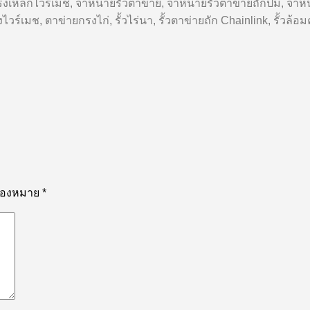
รงเหล็กไวร์เมช, จำหน่ายรั้วตาข่าย, จำหน่ายรั้วตาข่ายถักปม, จ
ร์เมช, ตาข่ายกรงไก่, รั้วไร่นา, รั้วตาข่ายถัก Chainlink, รั้ว
รื่องหมาย
*