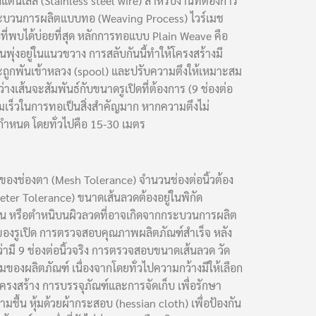
แตนเลส (Stainless steel wire) สำหรับงานที่ต้องการ
 กระบวนการผลิตแบบทอ (Weaving Process) ไวร์เมช
ี่พบได้บ่อยที่สุด หลักการทอแบบ Plain Weave คือ
นพุ่งอยู่ในแนวขวาง การสลับกันนี้ทำให้โครงสร้างมี
จะถูกพันเข้าหลวง (spool) และปรับความตึงให้เหมาะสม
งเส้นจะสัมพันธ์กับขนาดรูเปิดที่ต้องการ (9 ช่องต่อ
มเร็วในการทอเป็นสิ่งสำคัญมาก หากความตึงไม่
ี่กำหนด โดยทั่วไปคือ 15-30 เมตร
ำของช่องตา (Mesh Tolerance) จำนวนช่องต่อนิ้วต้อง
r Tolerance) ขนาดเส้นลวดต้องอยู่ในพิกัด
วน หรือตำหนิบนผิวลวดที่อาจเกิดจากกระบวนการผลิต
องรูเปิด การตรวจสอบคุณภาพผลิตภัณฑ์สำเร็จ หลัง
ามี 9 ช่องต่อนิ้วจริง การตรวจสอบขนาดเส้นลวด วัด
องผลิตภัณฑ์ เนื่องจากโดยทั่วไปความกว้างมีให้เลือก
งสร้าง การบรรจุภัณฑ์และการจัดเก็บ เพื่อรักษา
ื้น หุ้มด้วยผ้ากระสอบ (hessian cloth) เพื่อป้องกัน