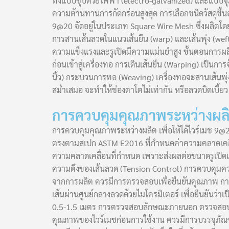
ทั้งแบบชุบด้วยไฟฟ้า (electro-galvanized) และแบบจุ
ความต้านทานการกัดกร่อนสูงสุด การเลือกชนิดวัสดุขึ
9@20 จัดอยู่ในประเภท Square Wire Mesh ซึ่งผลิตโด
การสานเส้นลวดในแนวเส้นยืน (warp) และเส้นพุ่ง (weft)
ความแข็งแรงและรูเปิดมีความแม่นยำสูง ขั้นตอนการผลิ
ก่อนเข้าสู่เครื่องทอ การเดินเส้นยืน (Warping) เป็น
นิ้ว) กระบวนการทอ (Weaving) เครื่องทอจะสานเส้นพุ
สม่ำเสมอ จะทำให้ช่องตาโตไม่เท่ากัน หรือลวดบิดเบี้ย
การควบคุมคุณภาพระหว่างผล
การควบคุมคุณภาพระหว่างผลิต เพื่อให้ได้ไวร์เมช 9@2
ตรงตามสเปก ASTM E2016 ที่กำหนดค่าความคลาดเคลื่
ความคลาดเคลื่อนที่กำหนด เพราะส่งผลต่อขนาดรูเปิด
ความตึงของเส้นลวด (Tension Control) การควบคุมคว
จากการผลิต ควรมีการตรวจสอบเพื่อยืนยันคุณภาพ การตร
เส้นผ่านศูนย์กลางลวดด้วยไมโครมิเตอร์ เพื่อยืนยัน
0.5-1.5 เมตร การตรวจสอบลักษณะภายนอก ตรวจสอบด้วย
คุณภาพของไวร์เมชก่อนการใช้งาน ควรมีการบรรจุภัณฑ์ที