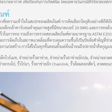
ระบายอากาศ เพื่อป้องกันการเกิดสนิม โดยเฉพาะในกรณีที่ใช้ลวดเหล็กกล
ณฑ์
อาศัยความเข้าใจในสเปกของผลิตภัณฑ์ การคัดเลือกวัตถุดิบอย่างพิถีพ
เหล็กกล้าคาร์บอนต่ำคุณภาพสูงที่มีขนาดเบอร์ 20 BWG และการทอด้วย
็วในการทอ รวมถึงการตรวจสอบผลิตภัณฑ์ตามมาตรฐาน ASTM E2016 เพ
ะการจัดเก็บในสภาพแวดล้อมที่ควบคุมความชื้นก็เป็นปัจจัยสำคัญที่ช
องานก่อสร้าง การใส่ใจในทุกขั้นตอนตั้งแต่ต้นน้ำจนถึงปลายน้ำคือกุญ
หล็กไวร์เมช, จำหน่ายรั้วตาข่าย, จำหน่ายรั้วตาข่ายถักปม, จำหน่ายลว
ยกรงไก่, รั้วไร่นา, รั้วตาข่ายถัก Chainlink, รั้วล้อมคอกสัตว์, ลว