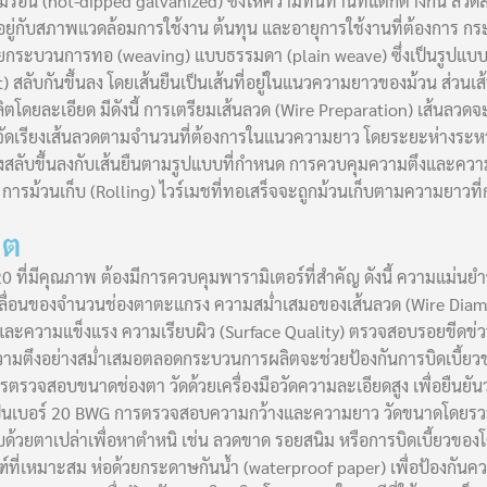
่มร้อน (hot-dipped galvanized) ซึ่งให้ความทนทานที่แตกต่างกัน ลวดส
้นอยู่กับสภาพแวดล้อมการใช้งาน ต้นทุน และอายุการใช้งานที่ต้องการ
ยกระบวนการทอ (weaving) แบบธรรมดา (plain weave) ซึ่งเป็นรูปแบบท
 สลับกันขึ้นลง โดยเส้นยืนเป็นเส้นที่อยู่ในแนวความยาวของม้วน ส่วนเส้
ตโดยละเอียด มีดังนี้ การเตรียมเส้นลวด (Wire Preparation) เส้นลวด
การจัดเรียงเส้นลวดตามจำนวนที่ต้องการในแนวความยาว โดยระยะห่างระหว่า
่งสลับขึ้นลงกับเส้นยืนตามรูปแบบที่กำหนด การควบคุมความตึงและควา
ว การม้วนเก็บ (Rolling) ไวร์เมชที่ทอเสร็จจะถูกม้วนเก็บตามความยาวท
ิต
0 ที่มีคุณภาพ ต้องมีการควบคุมพารามิเตอร์ที่สำคัญ ดังนี้ ความแม่นย
อนของจำนวนช่องตาตะแกรง ความสม่ำเสมอของเส้นลวด (Wire Diamete
และความแข็งแรง ความเรียบผิว (Surface Quality) ตรวจสอบรอยขีดข่
ามตึงอย่างสม่ำเสมอตลอดกระบวนการผลิตจะช่วยป้องกันการบิดเบี้ยวข
วจสอบขนาดช่องตา วัดด้วยเครื่องมือวัดความละเอียดสูง เพื่อยืนยันว่
ว่าเป็นเบอร์ 20 BWG การตรวจสอบความกว้างและความยาว วัดขนาดโดยรวมข
ตาเปล่าเพื่อหาตำหนิ เช่น ลวดขาด รอยสนิม หรือการบิดเบี้ยวของโคร
่เหมาะสม ห่อด้วยกระดาษกันน้ำ (waterproof paper) เพื่อป้องกันความช