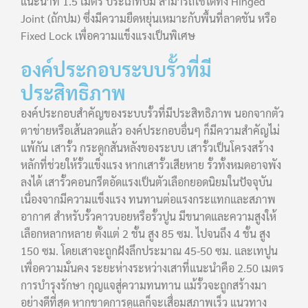
แนะนำที่ 1.5 เมตร ประเภทปม สามารถใช้ได้ทั้ง Hinged
Joint (ถักปม) ซึ่งมีความยืดหยุ่นเหมาะกับพื้นที่ลาดชัน หรือ
Fixed Lock เพื่อความแข็งแรงเป็นพิเศษ
องค์ประกอบระบบรั้วที่มี
ประสิทธิภาพ
องค์ประกอบสำคัญของระบบรั้วที่มีประสิทธิภาพ นอกจากตัว
ตาข่ายหรือเส้นลวดแล้ว องค์ประกอบอื่นๆ ก็มีความสำคัญไม่
แพ้กัน เสารั้ว กระดูกสันหลังของระบบ เสารั้วเป็นโครงสร้าง
หลักที่ช่วยให้รั้วแข็งแรง หากเสารั้วเสียหาย รั้วทั้งหมดอาจพัง
ลงได้ เสารั้วคอนกรีตอัดแรงเป็นตัวเลือกยอดนิยมในปัจจุบัน
เนื่องจากมีความแข็งแรง ทนทานต่อแรงกระแทกและสภาพ
อากาศ สำหรับรั้วคาวบอยหรือรั้วปูน มีขนาดและความสูงให้
เลือกหลากหลาย ตั้งแต่ 2 ชั้น สูง 85 ซม. ไปจนถึง 4 ชั้น สูง
150 ซม. โดยเสาจะถูกฝังลึกประมาณ 45-50 ซม. และเทปูน
เพื่อความมั่นคง ระยะห่างระหว่างเสาที่แนะนำคือ 2.50 เมตร
การบำรุงรักษา กุญแจสู่ความทนทาน แม้รั้วจะถูกสร้างมา
อย่างดีที่สุด หากขาดการดูแลก็จะเสื่อมสภาพเร็ว แนวทาง