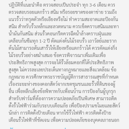
ปฏิบัติที่แนะนำคือ ตรวจสอบเป็นประจำ ทุก 3-6 เดือน ควร
ตรวจสอบรอยแตกร้าว สนิม หรือรอยขาดของตาข่าย รวมถึง
แนวรั้วว่าทรุดตัวหรือเอียงหรือไม่ ทำความสะอาดและป้องกัน
สนิม สำหรับรั้วเหล็กและลวดหนาม ควรเช็ดคราบสนิมและทา
น้ำมันกันสนิม ส่วนรั้วคอนกรีตควรฉีดน้ำล้างคราบฝุ่นและ
เคลือบกันซึมทุก 1-2 ปี ตัดแต่งต้นไม้รอบรั้ว เถาวัลย์และราก
ต้นไม้สามารถดันเสารั้วให้เอียงหรือแตกร้าวได้ ควรตัดแต่งกิ่ง
ไม้รอบรั้วอย่างสม่ำเสมอ ข้อควรพิจารณาเพิ่มเติมเพื่อ
ประสิทธิภาพสูงสุด การจะได้รั้วล้อมคอกที่ได้ประสิทธิภาพ
สูงสุด ไม่ควรละเลยประเด็นทางกฎหมายและสิ่งแวดล้อม ข้อ
กฎหมาย ควรศึกษาพระราชบัญญัติการสาธารณสุขที่กำหนด
เรื่องระยะห่างของคอกสัตว์จากเขตชุมชนและรั้วที่ดินของผู้
อื่น เพื่อหลีกเลี่ยงข้อพิพาทกับเพื่อนบ้าน การป้องกันผู้บุกรุก
สำหรับฟาร์มที่ต้องการความปลอดภัยเป็นพิเศษ สามารถติด
ตั้งรั้วไฟฟ้าร่วมกับระบบเตือนภัย เพื่อป้องปรามขโมยและสัตว์
นักล่า การติดตั้งป้ายเตือน หากใช้รั้วไฟฟ้า ควรติดตั้งป้าย
เตือนรั้วไฟฟ้าที่ชัดเจน เพื่อความปลอดภัยของบุคคลภายนอก