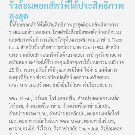
รั้วล้อมคอกสัตว์ที่ได้ประสิทธิภาพ
สูงสุด
รั้วล้อมคอกสัตว์ที่ได้ประสิทธิภาพสูงสุดคือผลลัพธ์จากการ
วางแผนอย่างรอบคอบ โดยคำนึงถึงชนิดของสัตว์ พฤติกรรม
และสภาพพื้นที่ การเลือกวัสดุที่เหมาะสม เช่น ตาข่าย Fixed
Lock สำหรับวัว หรือตาข่ายช่องขนาด 10×10 ซม. สำหรับ
แพะ ร่วมกับเสาคอนกรีตที่แข็งแรงและการบำรุงรักษาอย่าง
สม่ำเสมอ จะช่วยให้รั้วของคุณมีอายุการใช้งานยาวนานถึง 15-
25 ปี การลงทุนกับรั้วที่มีคุณภาพมิใช่ค่าใช้จ่าย แต่คือการ
ลงทุนที่คุ้มค่า ช่วยปกป้องปศุสัตว์ ลดความเครียดของ
เกษตรกร และสร้างความยั่งยืนให้กับฟาร์มในระยะยาว
Wire Mesh, ไวร์เมช, ไวร์เมชเทพื้น, จำหน่ายตะแกรงเหล็ก
ไวร์เมช, จำหน่ายรั้วตาข่าย, จำหน่ายรั้วตาข่ายถักปม,
จำหน่ายลวดตาข่าย, จำหน่ายลวดถักปม, ตะแกรงเหล็กไวร์
เมช, ตะแกรงเหล็กไวร์เมช Wire Mesh, ตะแกรงไวร์เมช,
ตาข่ายกรงไก่, รั้วไร่นา, รั้วตาข่ายถัก Chainlink, รั้วล้อมคอก