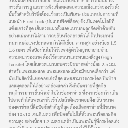
การดัน การถู และการพิงเพื่อทดสอบความแข็งแกร่งของรั้ว ดัง
นั้นรั้วสำหรับวัวจึงต้องแข็งแรงเป็นพิเศษ ประเภทปมตาข่ายที่
แนะนำ Fixed Lock (ปมแบบฟิคซ์ล็อค) ซึ่งเป็นเทคโนโลยีที่
แข็งแกร่งที่สุด เส้นลวดแนวตั้งและแนวนอนถูกยึดเข้าด้วยกัน
อย่างแน่นหนาไม่สามารถขยับหรือคลายตัวได้ รั้วประเภทนี้
ทนทานต่อแรงปะทะจากวัวได้ดีเยี่ยม ความสูง อย่างน้อย 1.5
1.6 เมตร เพื่อป้องกันไม่ให้วัวเพศผู้ตัวใหญ่พยายามข้าม
ความหนาของลวด ต้องใช้ลวดหนาและทนแรงดึงสูง (High
Tensile) โดยเส้นลวดแนวนอนควรมีขนาดอย่างน้อย 2.5 มม.
สำหรับแพะและแกะ แพะและแกะแม้จะมีขนาดเล็กกว่า แต่
นับเป็นสัตว์ที่แหกคอกเก่งที่สุด แพะสามารถกระโดด ปีนป่าย
และมุดลอดรั้วได้อย่างคล่องแคล่ว สิ่งที่อันตรายที่สุดคือ
พฤติกรรมการยื่นหัวเข้าไปในช่องตาข่าย ซึ่งหากช่องกว้างเกิน
ไปอาจทำให้แพะเอาหัวเข้าไปแล้วติดเขาตอนดึงกลับ ขนาด
ช่องตาข่าย นี่คือปัจจัยสำคัญที่สุด ต้องเลือกตาข่ายที่มีขนาด
ช่อง 10×10 เซนติเมตร เพื่อป้องกันไม่ให้หัวแพะหรือแกะติด
ความสูง อย่างน้อย 1.2 เมตร แต่ถ้าเป็นแพะพันธุ์ที่กระโดดเก่ง